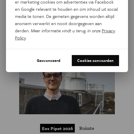
planeten ontdekt die een lagere dichtheid hebben dan
er marketing cookies om advertenties via Facebook
suikerspin. Hun bestaan stelt astronomen voor een
en Google relevant te houden en om inhoud uit social
fundamentele vraag: hoe kunnen zulke opgeblazen
media te tonen. De gemeten gegevens worden altijd
werelden hun enorme gasomhulsels behouden?
anoniem verwerkt en nooit doorgegeven aan
derden.
Meer informatie vindt u terug in onze
Privacy
Door
Ella Vertommen
Policy
.
Geavanceerd
Cookies aanvaarden
Ruimte
Eos Pipet 2026