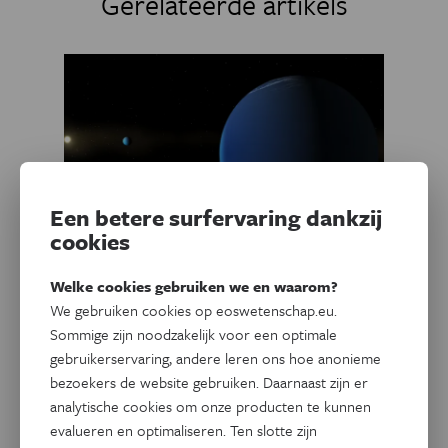
Gerelateerde artikels
Een betere surfervaring dankzij
cookies
Welke cookies gebruiken we en waarom?
Ruimte
We gebruiken cookies op eoswetenschap.eu.
Zijn dit de pluizigste planeten
Sommige zijn noodzakelijk voor een optimale
van het heelal?
gebruikerservaring, andere leren ons hoe anonieme
bezoekers de website gebruiken. Daarnaast zijn er
Ze zijn zo groot als Jupiter, maar bijna leeg vanbinnen.
analytische cookies om onze producten te kunnen
Astronomen hebben twee uitzonderlijke ‘super-puff’-
evalueren en optimaliseren. Ten slotte zijn