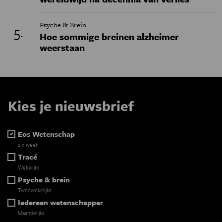
Psyche & Brein
Hoe sommige breinen alzheimer
weerstaan
Kies je nieuwsbrief
Eos Wetenschap
2 x week
Tracé
Wekelijks
Psyche & brein
Tweewekelijks
Iedereen wetenschapper
Maandelijks