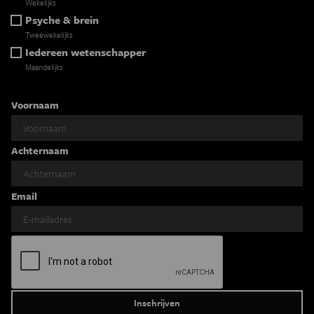
Wekelijks
Psyche & brein
Tweewekelijks
Iedereen wetenschapper
Maandelijks
Voornaam
Achternaam
Email