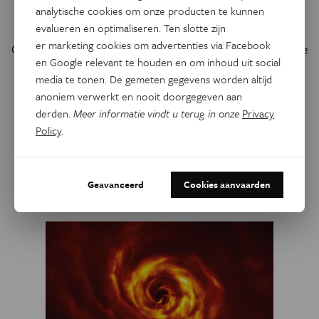
Ruimte
analytische cookies om onze producten te kunnen
Dubbele grindbak
evalueren en optimaliseren. Ten slotte zijn
er marketing cookies om advertenties via Facebook
Op 5 juni maakte de Japanse ruimtesonde Hayabusa 2 deze
en Google relevant te houden en om inhoud uit social
foto van de merkwaardige planetoïde Torifune. Het kleine
media te tonen. De gemeten gegevens worden altijd
hemellichaam – van kop tot staart ongeveer 450 meter –
anoniem verwerkt en nooit doorgegeven aan
lijkt uit twee delen te bestaan, die door de zwaartekracht
derden.
Meer informatie vindt u terug in onze
Privacy
bijeen worden gehouden: een zogeheten
contact binary
.
Policy
.
Het lijken
rubble piles
(‘vliegende grindbakken’):
opeenhopingen van kleinere rotsblokken en keien.
Door
Govert Schilling
Geavanceerd
Cookies aanvaarden