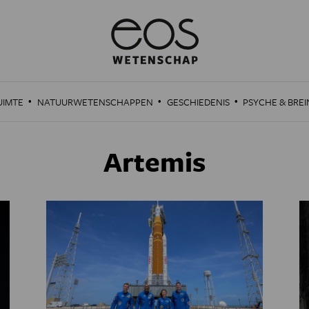
·
·
·
UIMTE
NATUURWETENSCHAPPEN
GESCHIEDENIS
PSYCHE & BREI
Artemis