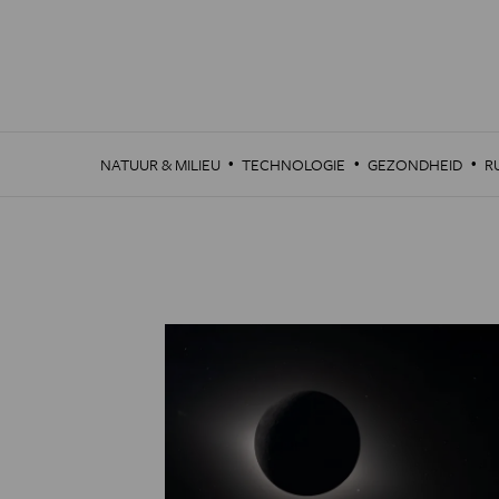
Overslaan
en
naar
de
inhoud
gaan
·
·
·
NATUUR & MILIEU
TECHNOLOGIE
GEZONDHEID
R