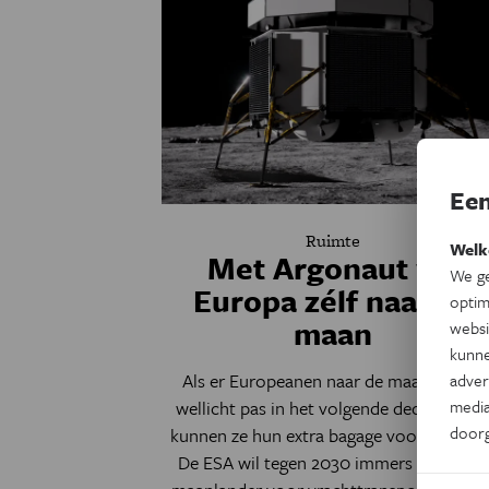
Een
Ruimte
Welk
Met Argonaut wil
We ge
Europa zélf naar de
optim
maan
websi
kunne
Als er Europeanen naar de maan gaan –
adver
media
wellicht pas in het volgende decennium 
door
kunnen ze hun extra bagage vooruitsturen
De ESA wil tegen 2030 immers een eigen