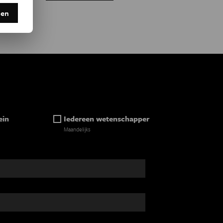
den
ein
Iedereen wetenschapper
Maandelijks