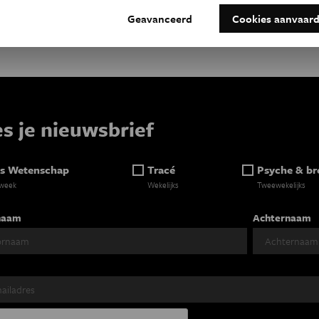
.
Geavanceerd
Cookies aanvaar
es je nieuwsbrief
s Wetenschap
Tracé
Psyche & br
 week
Wekelijks
Tweewekelijks
naam
Achternaam