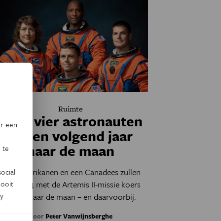
Ruimte
Deze vier astronauten
or een
reizen volgend jaar
naar de maan
 te
Drie Amerikanen en een Canadees zullen
ocial
ooit
eind 2024 met de Artemis II-missie koers
y
.
zetten naar de maan – en daarvoorbij.
Door
Peter Vanwijnsberghe