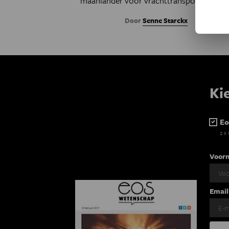
maanlander voor vrachttransport hebben
Door
Senne Starckx
Ki
Eo
2 x
Voor
Email