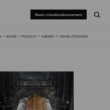
Zoeken:
Neem vriendenabonnement
·
·
·
·
N
BLOGS
PODCAST
AGENDA
JONGE UITDAGERS