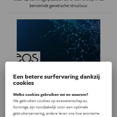
beroemde genetische structuur.
Een betere surfervaring dankzij
cookies
Natuurwetenschappen
Moederzorg verandert DNA
Welke cookies gebruiken we en waarom?
We gebruiken cookies op eoswetenschap.eu.
Muizenmoeders veranderen het DNA in het brein van hun
Sommige zijn noodzakelijk voor een optimale
jongen.
gebruikerservaring, andere leren ons hoe anonieme