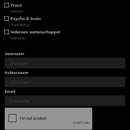
Tracé
Wekelijks
Psyche & brein
Tweewekelijks
Iedereen wetenschapper
Maandelijks
Voornaam
Achternaam
Email