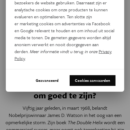
bezoekers de website gebruiken. Daarnaast zijn er
analytische cookies om onze producten te kunnen
evalueren en optimaliseren. Ten slotte zijn
er marketing cookies om advertenties via Facebook
en Google relevant te houden en om inhoud uit social
media te tonen. De gemeten gegevens worden altijd
anoniem verwerkt en nooit doorgegeven aan
derden.
Meer informatie vindt u terug in onze
Privacy
Policy
.
Natuurwetenschappen
Geavanceerd
Cookies aanvaarden
De dubbele helix, te populair
om goed te zijn?
Vijftig jaar geleden, in maart 1968, belandt
Nobelprijswinnaar James D. Watson in het oog van een
opmerkelijke storm. Zijn boek
The Double Helix
wordt een
commercieel succes, maar oogst ook tegenkanting bij zijn