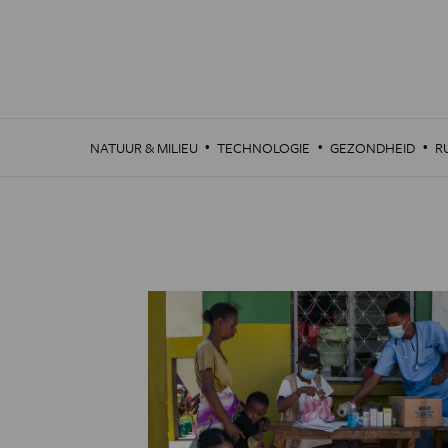
Overslaan
en
naar
de
inhoud
gaan
·
·
·
NATUUR & MILIEU
TECHNOLOGIE
GEZONDHEID
R