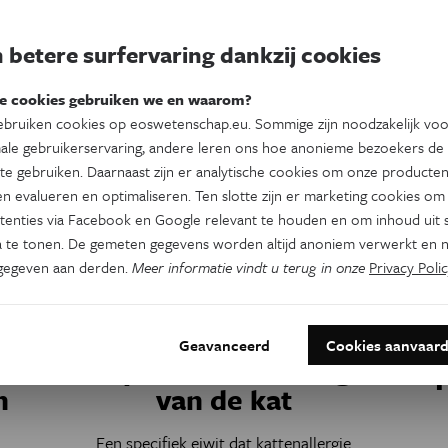
klimaat. Zowel Europa als Vlaanderen wil
een eiwitshift op ons bord.
 betere surfervaring dankzij cookies
Door
Ilse Boeren
e cookies gebruiken we en waarom?
bruiken cookies op eoswetenschap.eu. Sommige zijn noodzakelijk vo
ale gebruikerservaring, andere leren ons hoe anonieme bezoekers de
te gebruiken. Daarnaast zijn er analytische cookies om onze producten
n evalueren en optimaliseren. Ten slotte zijn er marketing cookies om
tenties via Facebook en Google relevant te houden en om inhoud uit s
 te tonen. De gemeten gegevens worden altijd anoniem verwerkt en n
gegeven aan derden.
Meer informatie vindt u terug in onze
Privacy Polic
Natuur & Milieu
Geavanceerd
Cookies aanvaar
Crispr krabt de allergie
h
van de kat
Een specifiek eiwit dat kattenallergie