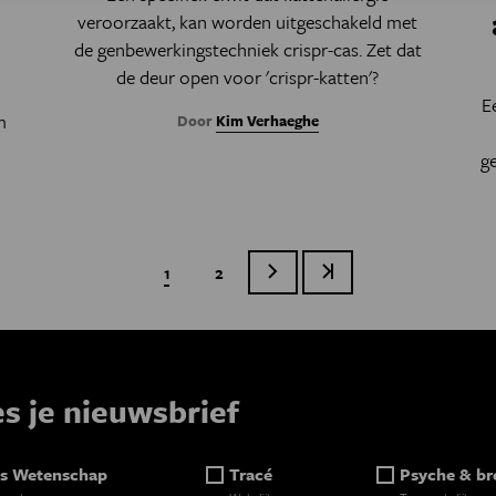
veroorzaakt, kan worden uitgeschakeld met
de genbewerkingstechniek crispr-cas. Zet dat
de deur open voor 'crispr-katten'?
E
m
Door
Kim Verhaeghe
g
Huidige pagina
1
Page
2
Volgende pagina
Laatste pagina
Paginatie
es je nieuwsbrief
s Wetenschap
Tracé
Psyche & br