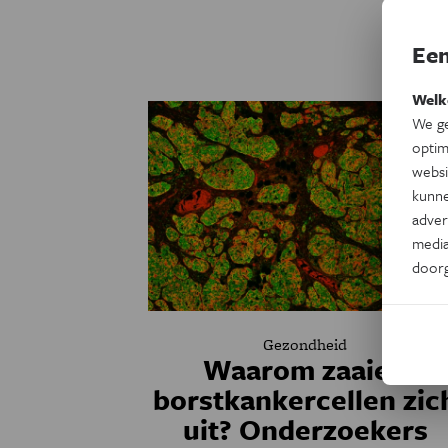
Een
Welk
We ge
optim
websi
kunne
adver
media
door
Gezondheid
Waarom zaaien
borstkankercellen zic
uit? Onderzoekers