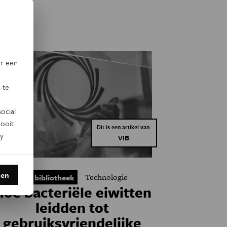
or een
 te
ocial
ooit
Dit is een artikel van:
y
.
VIB
den
Technologie
Eos bibliotheek
Hoe bacteriële eiwitten
leidden tot
gebruiksvriendelijke