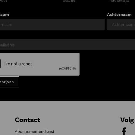
 week
Wekelijks
Tweewekelijks
naam
Achternaam
Contact
Volg
Abonnementendienst