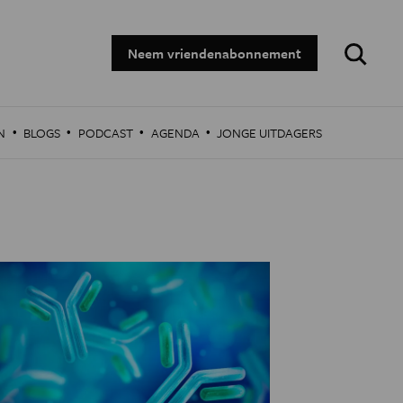
Zoeken:
Neem vriendenabonnement
·
·
·
·
N
BLOGS
PODCAST
AGENDA
JONGE UITDAGERS