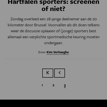
Hartfalen sporters: screenen
of niet?
Zondag overleed een 28-jarige deelnemer aan de 20
kilometer door Brussel. Voorvallen als dit doen telkens
weer de discussie oplaaien of (jonge) sporters best
allemaal een verplichte sportmedische keuring moeten
ondergaan.
Door
Kim Verhaeghe
Eerste pagina
Vorige pagina
Page
1
Page
2
Huidige pagina
3
Paginatie