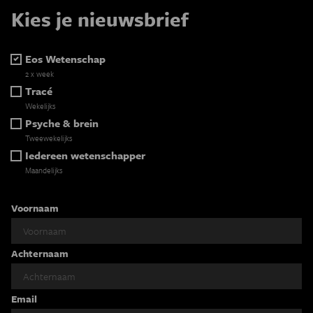
Kies je nieuwsbrief
Eos Wetenschap
2 x week
Tracé
Wekelijks
Psyche & brein
Tweewekelijks
Iedereen wetenschapper
Maandelijks
Voornaam
Achternaam
Email