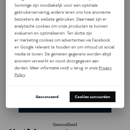
Gezondheid
Stress kan risico verhogen op
Sommige zijn noodzakelijk voor een optimale
gebruikerservaring, andere leren ons hoe anonieme
hart- en vaatziekten
bezoekers de website gebruiken. Daarnaast zijn er
analytische cookies om onze producten te kunnen
Stress versterkt de activiteit in de hersenen en daardoor
evalueren en optimaliseren. Ten slotte zijn
verhoogt het risico op hart- en vaatziekten.
er marketing cookies om advertenties via Facebook
en Google relevant te houden en om inhoud uit social
media te tonen. De gemeten gegevens worden altijd
anoniem verwerkt en nooit doorgegeven aan
derden.
Meer informatie vindt u terug in onze
Privacy
Policy
.
Geavanceerd
Cookies aanvaarden
Gezondheid