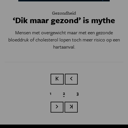
Gezondheid
‘Dik maar gezond’ is mythe
Mensen met overgewicht maar met een gezonde
bloeddruk of cholesterol lopen toch meer risico op een
hartaanval.
Eerste pagina
Vorige pagina
Page
1
Huidige pagina
2
Page
3
Paginatie
Volgende pagina
Laatste pagina