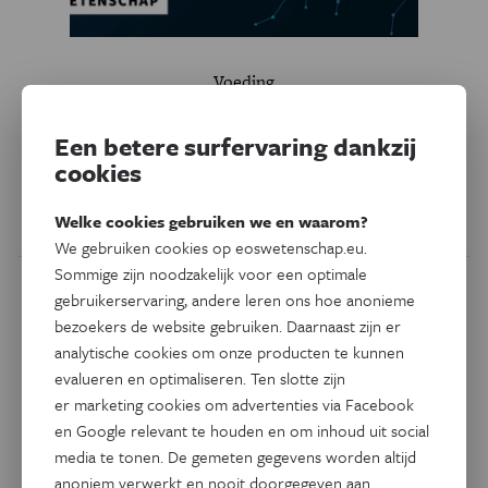
Voeding
Dieet als ontstekingsremmer
Een betere surfervaring dankzij
Kunnen voedingsmiddelen echt helpen in de strijd tegen
cookies
hart- en vaatziekten, artritis en dementie?
Welke cookies gebruiken we en waarom?
Door
Claudia Wallis
We gebruiken cookies op eoswetenschap.eu.
Sommige zijn noodzakelijk voor een optimale
gebruikerservaring, andere leren ons hoe anonieme
bezoekers de website gebruiken. Daarnaast zijn er
analytische cookies om onze producten te kunnen
evalueren en optimaliseren. Ten slotte zijn
er marketing cookies om advertenties via Facebook
en Google relevant te houden en om inhoud uit social
media te tonen. De gemeten gegevens worden altijd
anoniem verwerkt en nooit doorgegeven aan