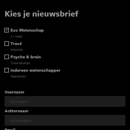
Kies je nieuwsbrief
Eos Wetenschap
2 x week
Tracé
Wekelijks
Psyche & brein
Tweewekelijks
Iedereen wetenschapper
Maandelijks
Voornaam
Achternaam
Email