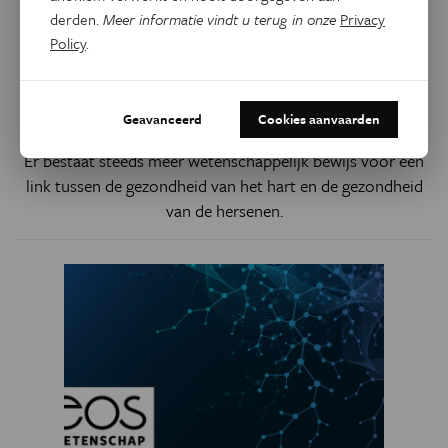
derden.
Meer informatie vindt u terug in onze
Privacy
Policy
.
Psyche & Brein
Hartproblemen verhogen
mogelijk de kans op dementie
Geavanceerd
Cookies aanvaarden
Er bestaat steeds meer wetenschappelijk bewijs voor een
link tussen de gezondheid van het hart en de gezondheid
van de hersenen.