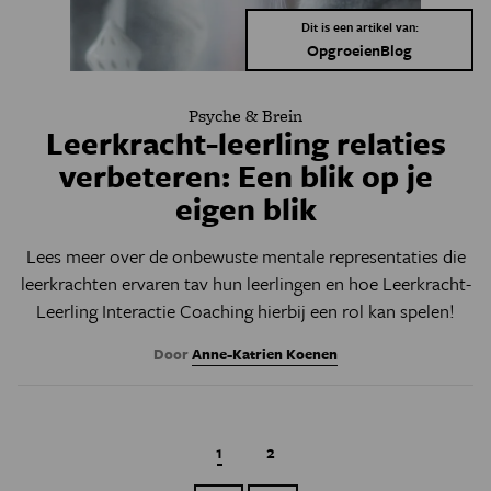
Dit is een artikel van:
OpgroeienBlog
Psyche & Brein
Leerkracht-leerling relaties
verbeteren: Een blik op je
eigen blik
Lees meer over de onbewuste mentale representaties die
leerkrachten ervaren tav hun leerlingen en hoe Leerkracht-
Leerling Interactie Coaching hierbij een rol kan spelen!
Door
Anne-Katrien Koenen
Huidige pagina
1
Page
2