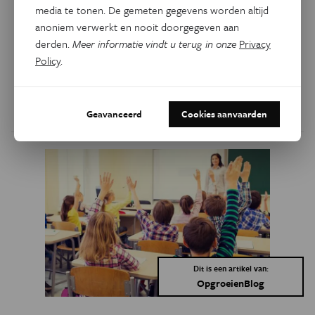
leerkracht!
media te tonen. De gemeten gegevens worden altijd
anoniem verwerkt en nooit doorgegeven aan
Het grootste onderwijsexperiment uit de geschiedenis kan
derden.
Meer informatie vindt u terug in onze
Privacy
ons veel leren. Afstandsonderwijs en digitaal leren bieden
Policy
.
heel wat kansen voor onderwijs op maat, maar de
leerkracht blijft onmisbaar.
Door
Liesbeth Gijsel
Geavanceerd
Cookies aanvaarden
Dit is een artikel van:
OpgroeienBlog