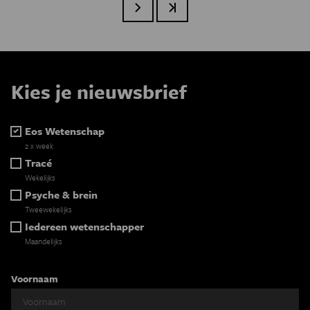
Volgende pagina
Laatste pagina
Paginatie
Kies je nieuwsbrief
Eos Wetenschap
2 x week
Tracé
Wekelijks
Psyche & brein
Tweewekelijks
Iedereen wetenschapper
Maandelijks
Voornaam