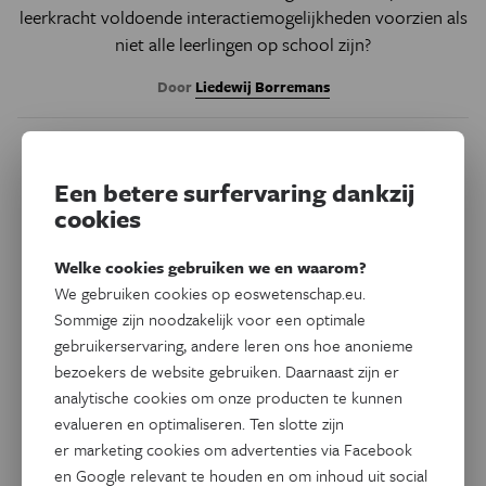
leerkracht voldoende interactiemogelijkheden voorzien als
niet alle leerlingen op school zijn?
Door
Liedewij Borremans
Een betere surfervaring dankzij
cookies
Welke cookies gebruiken we en waarom?
We gebruiken cookies op eoswetenschap.eu.
Sommige zijn noodzakelijk voor een optimale
gebruikerservaring, andere leren ons hoe anonieme
bezoekers de website gebruiken. Daarnaast zijn er
analytische cookies om onze producten te kunnen
Psyche & Brein
evalueren en optimaliseren. Ten slotte zijn
Nu in Psyche&Brein
Driewerf hoera voor de
er marketing cookies om advertenties via Facebook
en Google relevant te houden en om inhoud uit social