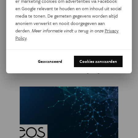
er marketing cookies om advertenties via Facebook
en Google relevant te houden en om inhoud uit social
media te tonen. De gemeten gegevens worden altijd
anoniem verwerkt en nooit doorgegeven aan
derden.
Meer informatie vindt u terug in onze
Privacy
Technologie
Policy
.
Dodelijke diesel
Dieselwagens vervuilen meer dan wat de huidige tests
Geavanceerd
Cookies aanvaarden
detecteren. De overtollige uitstoot alleen al is per jaar
verantwoordelijk voor 38.000 vroegtijdige overlijdens.