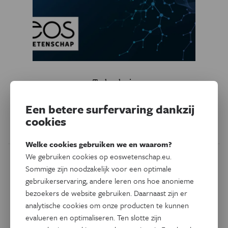
Technologie
Vuil luchtje aan airco
Een betere surfervaring dankzij
Airconditioning veroorzaakt een toename in de
cookies
luchtvervuiling.
Welke cookies gebruiken we en waarom?
We gebruiken cookies op eoswetenschap.eu.
Sommige zijn noodzakelijk voor een optimale
gebruikerservaring, andere leren ons hoe anonieme
bezoekers de website gebruiken. Daarnaast zijn er
analytische cookies om onze producten te kunnen
evalueren en optimaliseren. Ten slotte zijn