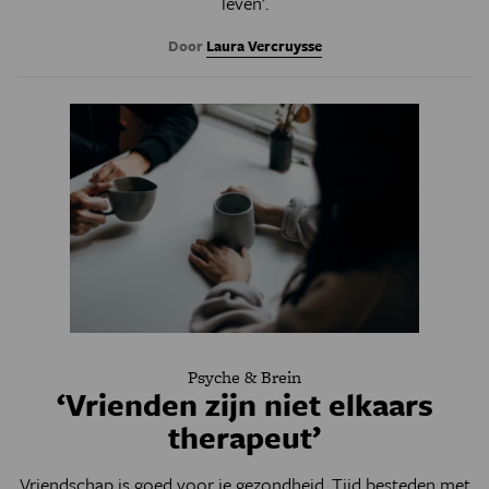
leven’.
Door
Laura Vercruysse
Psyche & Brein
‘Vrienden zijn niet elkaars
therapeut’
Vriendschap is goed voor je gezondheid. Tijd besteden met