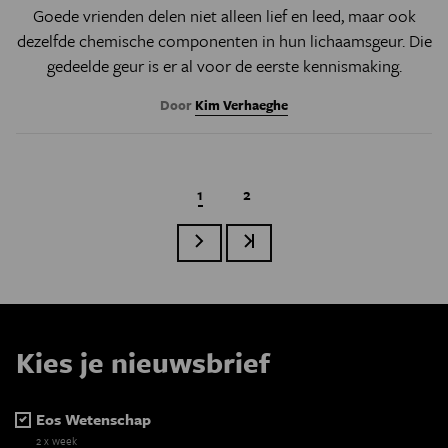
Goede vrienden delen niet alleen lief en leed, maar ook
dezelfde chemische componenten in hun lichaamsgeur. Die
gedeelde geur is er al voor de eerste kennismaking.
Door
Kim Verhaeghe
Huidige pagina
1
Page
2
Volgende pagina
Laatste pagina
Paginatie
Kies je nieuwsbrief
Eos Wetenschap
2 x week