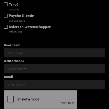
Tracé
Wekelijks
Psyche & brein
Tweewekelijks
Iedereen wetenschapper
Maandelijks
Voornaam
Achternaam
Email