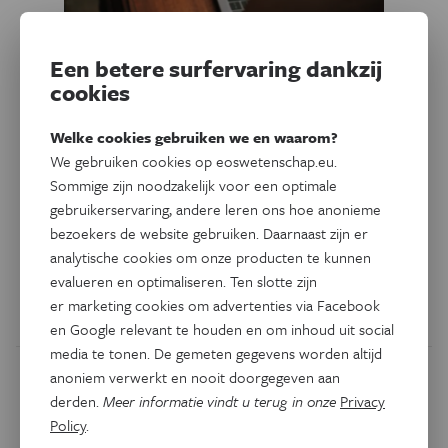
Een betere surfervaring dankzij
Psyche & Brein
Column
cookies
Ook online kun je hechte
vriendschappen sluiten
Welke cookies gebruiken we en waarom?
We gebruiken cookies op eoswetenschap.eu.
Net als zoveel anderen kon psycholoog en
Sommige zijn noodzakelijk voor een optimale
neurowetenschapper Annabel Nijhof tijdens de corona-
gebruikerservaring, andere leren ons hoe anonieme
lockdowns wel een nieuwe hobby gebruiken. Die
bezoekers de website gebruiken. Daarnaast zijn er
hobby leverde ook nieuwe online vrienden op. Nu kan ze
analytische cookies om onze producten te kunnen
niet meer zonder hen.
evalueren en optimaliseren. Ten slotte zijn
er marketing cookies om advertenties via Facebook
Door
Annabel Nijhof
en Google relevant te houden en om inhoud uit social
media te tonen. De gemeten gegevens worden altijd
anoniem verwerkt en nooit doorgegeven aan
derden.
Meer informatie vindt u terug in onze
Privacy
Policy
.