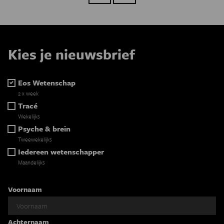
Kies je nieuwsbrief
Eos Wetenschap
2 x week
Tracé
Wekelijks
Psyche & brein
Tweewekelijks
Iedereen wetenschapper
Maandelijks
Voornaam
Achternaam