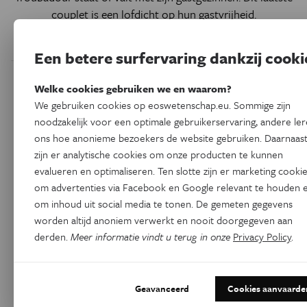
couplet is een lofdicht op hun gastvrijheid.
Door
Jan Trachet
Een betere surfervaring dankzij cooki
Welke cookies gebruiken we en waarom?
We gebruiken cookies op eoswetenschap.eu. Sommige zijn
noodzakelijk voor een optimale gebruikerservaring, andere le
ons hoe anonieme bezoekers de website gebruiken. Daarnaas
zijn er analytische cookies om onze producten te kunnen
evalueren en optimaliseren. Ten slotte zijn er marketing cooki
om advertenties via Facebook en Google relevant te houden 
om inhoud uit social media te tonen. De gemeten gegevens
worden altijd anoniem verwerkt en nooit doorgegeven aan
derden.
Meer informatie vindt u terug in onze
Privacy Policy
.
Geschiedenis
Pourbus Troubadour (6) -
Verdronken & verzopen
Geavanceerd
Cookies aanvaarde