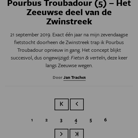
Pourbus Troubadour (5) – Het
Zeeuwse deel van de
Zwinstreek
21 september 2019. Exact één jaar na mijn zevendaagse
fietstocht doorheen de Zwinstreek trap ik Pourbus
Troubadour opnieuw in gang. Het concept blijkt
succesvol
, dus ongewijzigd:
Fietsn & verteln
, deze keer
langs Zeeuwse wegen.
Door
Jan Trachet
Eerste pagina
Vorige pagina
Page
1
Page
2
Page
3
Huidige pagina
4
Page
5
Page
6
Paginatie
Volgende pagina
Laatste pagina