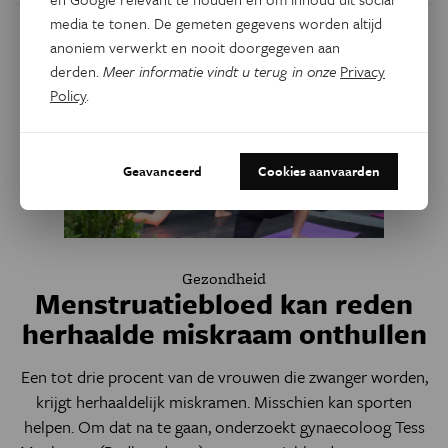
media te tonen. De gemeten gegevens worden altijd
anoniem verwerkt en nooit doorgegeven aan
derden.
Meer informatie vindt u terug in onze
Privacy
Policy
.
Geavanceerd
Cookies aanvaarden
Gezondheid
Menstruatiebloed kan reden
herhaalde miskraam onthullen
Een tot drie procent van de vrouwen die zwanger worden,
krijgt herhaaldelijk miskramen. Misschien kan sporten
helpen. Om dat na te gaan, onderzoekt gynaecoloog Tess