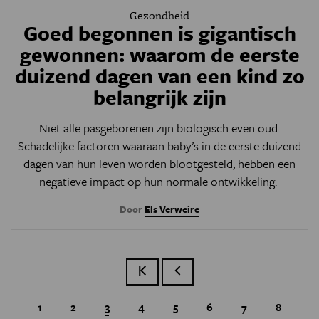
Gezondheid
Goed begonnen is gigantisch
gewonnen: waarom de eerste
duizend dagen van een kind zo
belangrijk zijn
Niet alle pasgeborenen zijn biologisch even oud.
Schadelijke factoren waaraan baby’s in de eerste duizend
dagen van hun leven worden blootgesteld, hebben een
negatieve impact op hun normale ontwikkeling.
Door
Els Verweire
Eerste pagina
Vorige pagina
Page
1
Page
2
Huidige pagina
3
Page
4
Page
5
Page
6
Page
7
Page
8