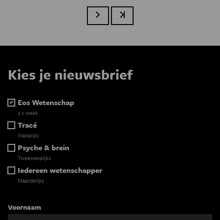
Paginatie
Volgende pagina
Laatste pagina
Kies je nieuwsbrief
Eos Wetenschap
2 x week
Tracé
Wekelijks
Psyche & brein
Tweewekelijks
Iedereen wetenschapper
Maandelijks
Voornaam