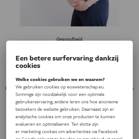
Gezondheid
Heeft covid tijdens de
zwangerschap invloed op de
Een betere surfervaring dankzij
hersenontwikkeling van
cookies
baby’s?
Welke cookies gebruiken we en waarom?
We gebruiken cookies op eoswetenschap.eu.
Resultaten van een nieuwe studie laten zien dat kindjes van
Sommige zijn noodzakelijk voor een optimale
moeders met een SARS-CoV-2-infectie tijdens de
gebruikerservaring, andere leren ons hoe anonieme
zwangerschap een verhoogde kans hadden op
bezoekers de website gebruiken. Daarnaast zijn er
ontwikkelingsproblemen van het brein. Dat gold alleen
analytische cookies om onze producten te kunnen
voor jongetjes en niet voor meisjes.
evalueren en optimaliseren. Ten slotte zijn
er marketing cookies om advertenties via Facebook
Door
Eline Feenstra
en Google relevant te houden en om inhoud uit social