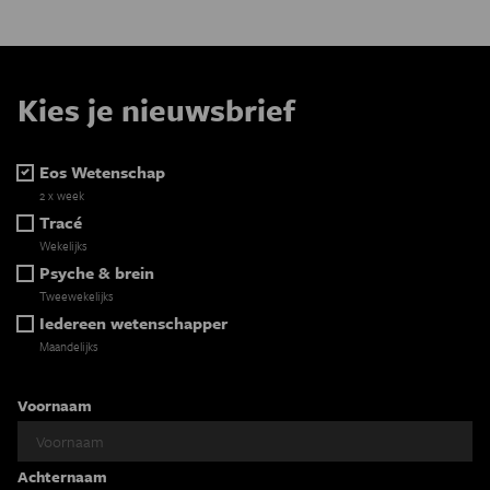
Kies je nieuwsbrief
Eos Wetenschap
2 x week
Tracé
Wekelijks
Psyche & brein
Tweewekelijks
Iedereen wetenschapper
Maandelijks
Voornaam
Achternaam