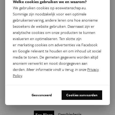
Welke cookies gebruiken we en waarom?
binnenvaart klaar voor de uitdagende toekomst. Waarom
We gebruiken cookies op eoswetenschap.eu.
ontbreken dergelijke initiatieven, ondanks ronkende
Sommige zijn noodzakelijk voor een optimale
toekomstschetsen, nog steeds in Vlaanderen, dat ook een
gebruikerservaring, andere leren ons hoe anonieme
indrukwekkende maritieme historie heeft?
bezoekers de website gebruiken. Daarnaast zijn er
analytische cookies om onze producten te kunnen
Door
Jan Stel
evalueren en optimaliseren. Ten slotte zijn
er marketing cookies om advertenties via Facebook
en Google relevant te houden en om inhoud uit social
media te tonen. De gemeten gegevens worden altijd
anoniem verwerkt en nooit doorgegeven aan
derden.
Meer informatie vindt u terug in onze
Privacy
Policy
.
Geavanceerd
Cookies aanvaarden
Geschiedenis
Eos Blogs