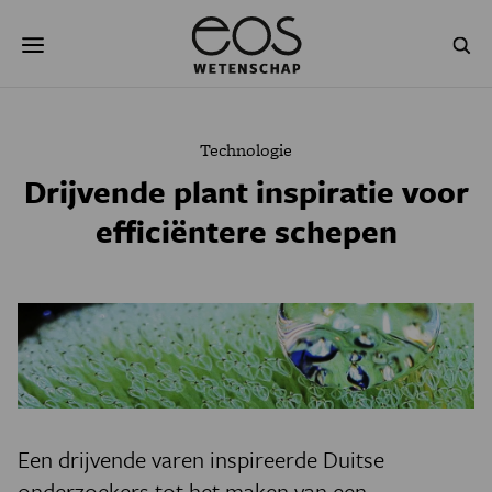
Overslaan
Zoeken
en
naar
de
inhoud
gaan
NATUUR & MILIEU
TECHNOLOGIE
Technologie
GEZONDHEID
RUIMTE
Drijvende plant inspiratie voor
efficiëntere schepen
NATUURWETENSCHAPPEN
GESCHIEDENIS
PSYCHE & BREIN
BLOGS
PODCAST
AGENDA
JONGE UITDAGERS
Een drijvende varen inspireerde Duitse
onderzoekers tot het maken van een