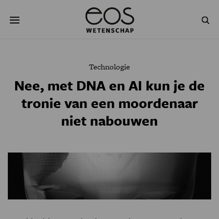
Overslaan
Zoeken
en
naar
de
inhoud
gaan
NATUUR & MILIEU
TECHNOLOGIE
Technologie
GEZONDHEID
RUIMTE
Nee, met DNA en AI kun je de
tronie van een moordenaar
NATUURWETENSCHAPPEN
GESCHIEDENIS
niet nabouwen
PSYCHE & BREIN
BLOGS
PODCAST
AGENDA
JONGE UITDAGERS