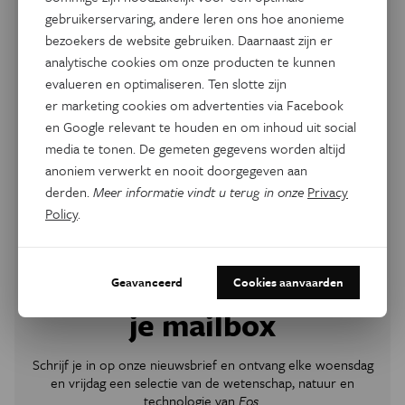
gebruikerservaring, andere leren ons hoe anonieme
bezoekers de website gebruiken. Daarnaast zijn er
analytische cookies om onze producten te kunnen
evalueren en optimaliseren. Ten slotte zijn
er marketing cookies om advertenties via Facebook
en Google relevant te houden en om inhoud uit social
media te tonen. De gemeten gegevens worden altijd
anoniem verwerkt en nooit doorgegeven aan
derden.
Meer informatie vindt u terug in onze
Privacy
Policy
.
Nieuwsbrief
Elke woensdag en
vrijdag wetenschap in
Geavanceerd
Cookies aanvaarden
je mailbox
Schrijf je in op onze nieuwsbrief en ontvang elke woensdag
en vrijdag een selectie van de wetenschap, natuur en
technologie van
Eos
.