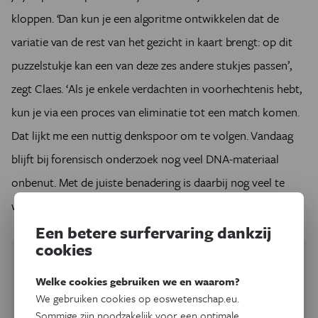
kloppen. ‘Dan kun je een algoritme ontwikkelen dat de
variatie van de rest van het gezicht in kaart brengt: op dit
puzzelstukje kan een van deze zes andere stukjes passen’,
zegt Claes. ‘Als je enkele verdachten in voorhechtenis hebt,
kun je via een proces van eliminatie tot een match komen.
Dat lijkt me een nuttig denkspoor om te volgen. Vandaag
blijft bij forensisch onderzoek nog veel DNA-materiaal
onbenut. Met de juiste benadering is daarbij nog veel te
winnen.’
Een betere surfervaring dankzij
cookies
Welke cookies gebruiken we en waarom?
We gebruiken cookies op eoswetenschap.eu.
Sommige zijn noodzakelijk voor een optimale