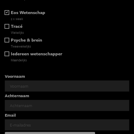
Eos Wetenschap
2 x week
Tracé
Wekelijks
Psyche & brein
Tweewekelijks
Iedereen wetenschapper
Maandelijks
Voornaam
Achternaam
Email