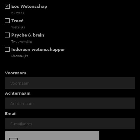
Eos Wetenschap
2 x week
Tracé
Wekelijks
Psyche & brein
Tweewekelijks
Iedereen wetenschapper
Maandelijks
Voornaam
Achternaam
Email