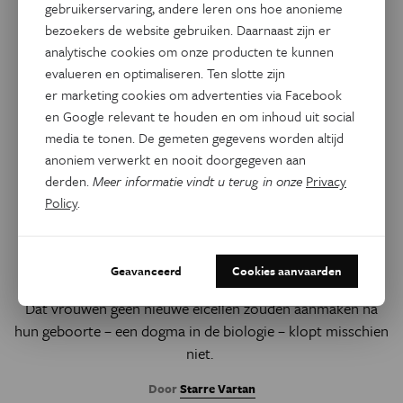
gebruikerservaring, andere leren ons hoe anonieme
bezoekers de website gebruiken. Daarnaast zijn er
analytische cookies om onze producten te kunnen
evalueren en optimaliseren. Ten slotte zijn
er marketing cookies om advertenties via Facebook
en Google relevant te houden en om inhoud uit social
media te tonen. De gemeten gegevens worden altijd
anoniem verwerkt en nooit doorgegeven aan
derden.
Meer informatie vindt u terug in onze
Privacy
Gezondheid
Policy
.
Kunnen vrouwen toch nieuwe
eicellen aanmaken na hun
geboorte?
Geavanceerd
Cookies aanvaarden
Dat vrouwen geen nieuwe eicellen zouden aanmaken na
hun geboorte – een dogma in de biologie – klopt misschien
niet.
Door
Starre Vartan