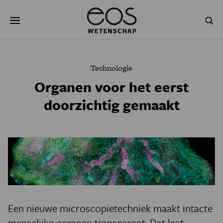
Overslaan
Zoeken
en
naar
de
inhoud
gaan
NATUUR & MILIEU
TECHNOLOGIE
Technologie
GEZONDHEID
RUIMTE
Organen voor het eerst
doorzichtig gemaakt
NATUURWETENSCHAPPEN
GESCHIEDENIS
PSYCHE & BREIN
BLOGS
PODCAST
AGENDA
JONGE UITDAGERS
Een nieuwe microscopietechniek maakt intacte
menselijke organen transparant. Dat laat