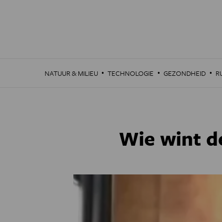
Overslaan
en
naar
de
inhoud
gaan
·
·
·
NATUUR & MILIEU
TECHNOLOGIE
GEZONDHEID
R
Wie wint d