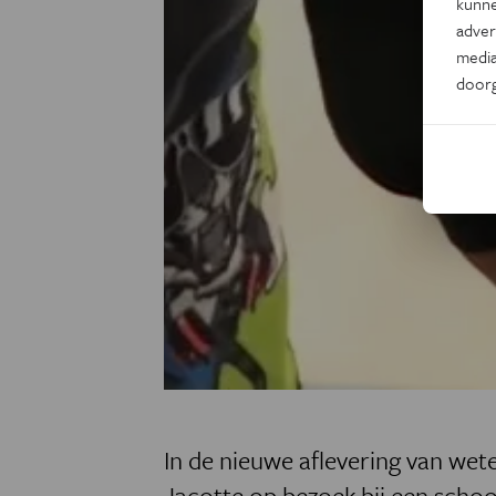
kunne
adver
media
door
In de nieuwe aflevering van wet
Jacotte op bezoek bij een schoo