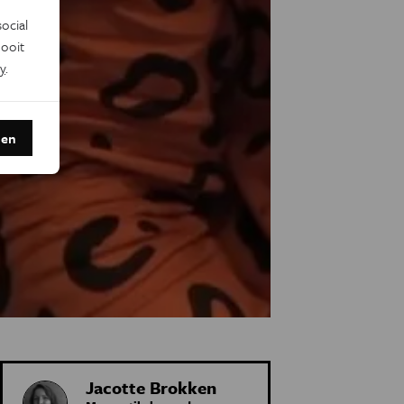
ocial
ooit
y
.
den
Jacotte Brokken