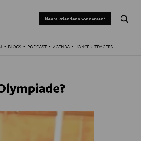
Zoeken:
Neem vriendenabonnement
·
·
·
·
N
BLOGS
PODCAST
AGENDA
JONGE UITDAGERS
 Olympiade?