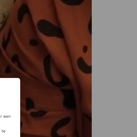
or een
 te