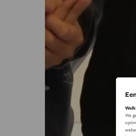
Een
Welk
We ge
optim
websi