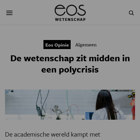
Overslaan
Zoeken
en
naar
de
inhoud
gaan
NATUUR & MILIEU
TECHNOLOGIE
Algemeen
Eos Opinie
GEZONDHEID
RUIMTE
De wetenschap zit midden in
NATUURWETENSCHAPPEN
GESCHIEDENIS
een polycrisis
PSYCHE & BREIN
BLOGS
PODCAST
AGENDA
JONGE UITDAGERS
De academische wereld kampt met