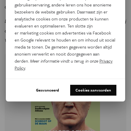
gebruikerservaring, andere leren ons hoe anonieme
de mondiale wetenschappelijke gemeenschap biedt.
bezoekers de website gebruiken. Daarnaast zijn er
analytische cookies om onze producten te kunnen
Dit artikel is gebaseerd op de openingsrede uitgesproken bij
evalueren en optimaliseren. Ten slotte zijn
de start van de JRC Science Week in november 2025.
er marketing cookies om advertenties via Facebook
en Google relevant te houden en om inhoud uit social
Vertaling: Robin Hanssens.
media te tonen. De gemeten gegevens worden altijd
anoniem verwerkt en nooit doorgegeven aan
derden.
Meer informatie vindt u terug in onze
Privacy
Policy
.
Geavanceerd
Cookies aanvaarden