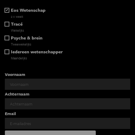
Eos Wetenschap
2 x week
Tracé
Wekelijks
Psyche & brein
Tweewekelijks
Iedereen wetenschapper
Maandelijks
Voornaam
Achternaam
Email