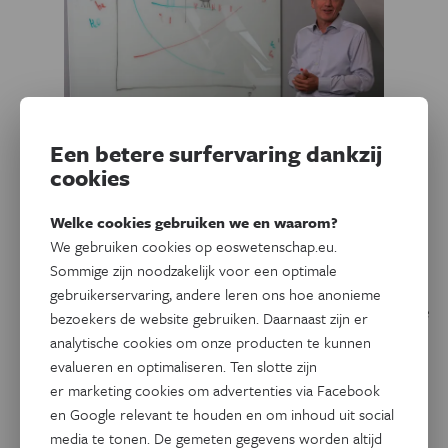
Een betere surfervaring dankzij
cookies
Natuur & Milieu
‘We kunnen ons geen veto’s
Welke cookies gebruiken we en waarom?
veroorloven’
We gebruiken cookies op eoswetenschap.eu.
Sommige zijn noodzakelijk voor een optimale
De opwarming van de planeet en de achteruitgang van de
gebruikerservaring, andere leren ons hoe anonieme
biodiversiteit een halt toeroepen kan volgens de Leuvense
bezoekers de website gebruiken. Daarnaast zijn er
geograaf Gerard Govers enkel met technologische
analytische cookies om onze producten te kunnen
innovatie. En minder koeien. Een gesprek over moedig
evalueren en optimaliseren. Ten slotte zijn
leiderschap, de steenkool in ons dieet en wat de
er marketing cookies om advertenties via Facebook
energietransitie gemeen heeft met de kathedraal van
en Google relevant te houden en om inhoud uit social
Firenze.
media te tonen. De gemeten gegevens worden altijd