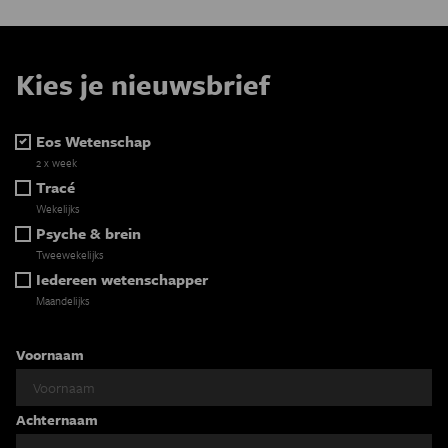
Kies je nieuwsbrief
Eos Wetenschap
2 x week
Tracé
Wekelijks
Psyche & brein
Tweewekelijks
Iedereen wetenschapper
Maandelijks
Voornaam
Achternaam