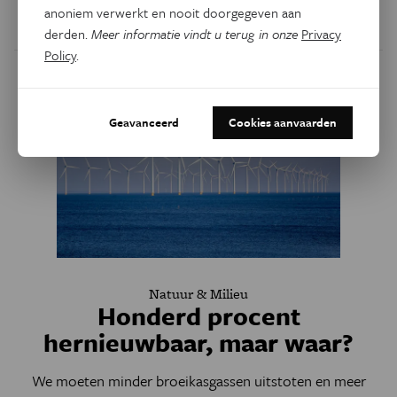
anoniem verwerkt en nooit doorgegeven aan
Door
Dieter De Cleene
derden.
Meer informatie vindt u terug in onze
Privacy
Policy
.
Geavanceerd
Cookies aanvaarden
Natuur & Milieu
Honderd procent
hernieuwbaar, maar waar?
We moeten minder broeikasgassen uitstoten en meer