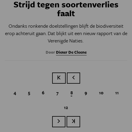
Strijd tegen soortenverlies
faalt
Ondanks ronkende doelstellingen blijft de biodiversiteit
erop achteruit gaan. Dat blijkt uit een nieuw rapport van de
Verenigde Naties.
Door
Dieter De Cleene
Eerste pagina
Vorige pagina
Page
4
Page
5
Page
6
Page
7
Huidige pagina
8
Page
9
Page
10
Page
11
Page
12
Paginatie
Volgende pagina
Laatste pagina