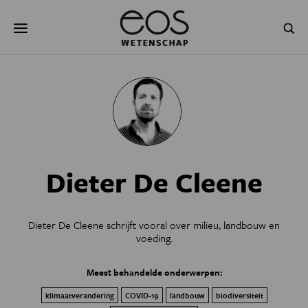
Overslaan
Zoeken
en
naar
de
inhoud
gaan
NATUUR & MILIEU
TECHNOLOGIE
GEZONDHEID
RUIMTE
NATUURWETENSCHAPPEN
GESCHIEDENIS
Dieter De Cleene
PSYCHE & BREIN
BLOGS
PODCAST
AGENDA
Dieter De Cleene schrijft vooral over milieu, landbouw en
voeding.
JONGE UITDAGERS
Meest behandelde onderwerpen:
klimaatverandering
COVID-19
landbouw
biodiversiteit