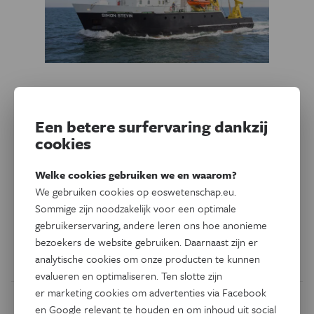
Natuur & Milieu
Maak kans op een vaartocht
Een betere surfervaring dankzij
met onderzoeksschip Simon
cookies
Stevin
Welke cookies gebruiken we en waarom?
Droomde je er altijd al van om aan boord te gaan van een
We gebruiken cookies op eoswetenschap.eu.
echt onderzoeksschip? B
eantwoord de prijsvraag en maak
Sommige zijn noodzakelijk voor een optimale
kans op één van de vier duotickets voor de expeditie op
gebruikerservaring, andere leren ons hoe anonieme
zaterdag 26 november.
bezoekers de website gebruiken. Daarnaast zijn er
analytische cookies om onze producten te kunnen
Door
Eos-redactie
evalueren en optimaliseren. Ten slotte zijn
er marketing cookies om advertenties via Facebook
en Google relevant te houden en om inhoud uit social