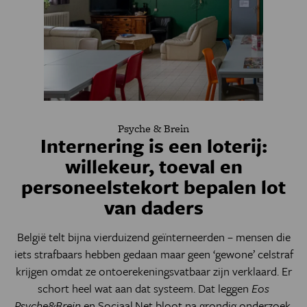
Psyche & Brein
Internering is een loterij:
willekeur, toeval en
personeelstekort bepalen lot
van daders
België telt bijna vierduizend geïnterneerden – mensen die
iets strafbaars hebben gedaan maar geen ‘gewone’ celstraf
krijgen omdat ze ontoerekeningsvatbaar zijn verklaard. Er
schort heel wat aan dat systeem. Dat leggen
Eos
Psyche&Brein
en Sociaal.Net bloot na grondig onderzoek.