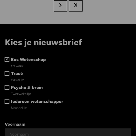
Volgende pagina
Laatste pagina
Kies je nieuwsbrief
Eos Wetenschap
2 x week
Tracé
Wekelijks
Psyche & brein
Tweewekelijks
Iedereen wetenschapper
Maandelijks
Voornaam