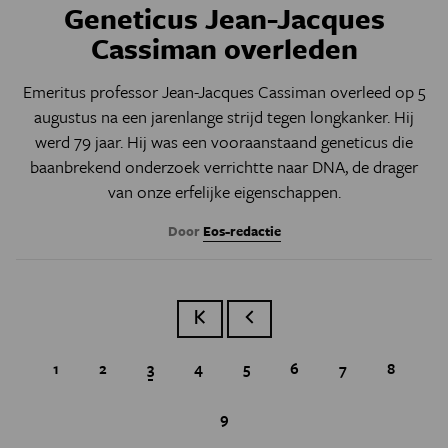
Geneticus Jean-Jacques
Cassiman overleden
Emeritus professor Jean-Jacques Cassiman overleed op 5
augustus na een jarenlange strijd tegen longkanker. Hij
werd 79 jaar. Hij was een vooraanstaand geneticus die
baanbrekend onderzoek verrichtte naar DNA, de drager
van onze erfelijke eigenschappen.
Door
Eos-redactie
Eerste pagina
Vorige pagina
Page
1
Page
2
Huidige pagina
3
Page
4
Page
5
Page
6
Page
7
Page
8
Page
9
Paginatie