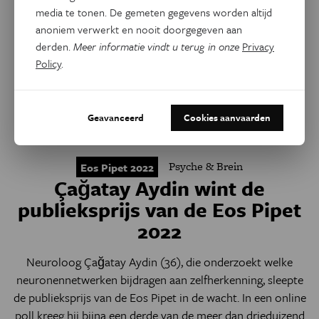
media te tonen. De gemeten gegevens worden altijd
anoniem verwerkt en nooit doorgegeven aan
derden.
Meer informatie vindt u terug in onze
Privacy
Policy
.
Geavanceerd
Cookies aanvaarden
Psyche & Brein
Eos Pipet 2022
Çağatay Aydin wint de
publieksprijs van de Eos Pipet
2022
Neuroloog Çağatay Aydin (36), die onderzoekt welke
neuronennetwerken bijdragen aan zelfherkenning, sleepte
de publieksprijs van de Eos Pipet in de wacht. In een online
poll kreeg hij bijna een derde van de meer dan drieduizend