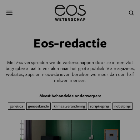
Overslaan
Zoeken
en
naar
de
inhoud
gaan
NATUUR & MILIEU
TECHNOLOGIE
Eos-redactie
GEZONDHEID
RUIMTE
Met
Eos
verspreiden we de wetenschappen door ze in een vlot
NATUURWETENSCHAPPEN
GESCHIEDENIS
begrijpbare taal te vertalen naar
het grote publiek. Via magazines,
websites, apps en nieuwsbrieven bereiken we meer dan een half
miljoen mensen.
PSYCHE & BREIN
BLOGS
Meest behandelde onderwerpen:
PODCAST
AGENDA
genetica
geneeskunde
klimaatverandering
scriptieprijs
nobelprijs
JONGE UITDAGERS