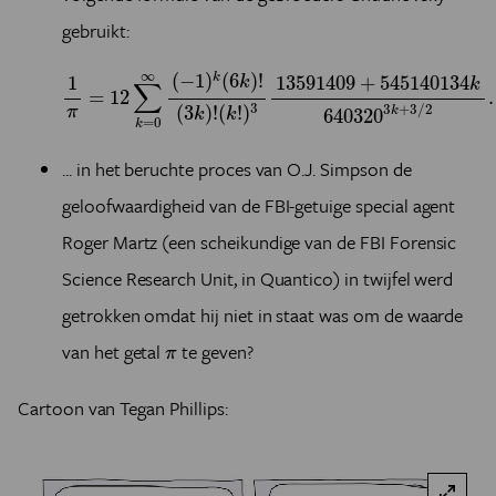
gebruikt:
1
π
=
12
∑
k
=
0
∞
(
−
1
)
k
(
6
k
)
!
(
3
k
)
!
(
k
!
)
3
13591409
+
54514013
∞
(
−
1
)
(
6
)
!
13591409
+
545140134
k
1
k
k
∑
=
12
.
3
(
3
)
!
(
!
)
3
+
3
/
2
π
640320
k
k
k
=
0
k
... in het beruchte proces van O.J. Simpson de
geloofwaardigheid van de FBI-getuige special agent
Roger Martz (een scheikundige van de FBI Forensic
Science Research Unit, in Quantico) in twijfel werd
getrokken omdat hij niet in staat was om de waarde
π
van het getal
te geven?
π
Cartoon van Tegan Phillips: