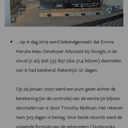
π
... op
-dag 2019 werd bekendgemaakt dat Emma
π
Haruka Iwao, Developer Advocate bij Google, in de
cloud 31 415 926 535 897 (dus 31,4 biljoen) decimalen
π
van
had berekend. Rekentijd: 121 dagen.
π
Op 29 januari 2020 werd een punt gezet achter de
berekening (en de controle) van de eerste 50 biljoen
π
decimalen van
door Timothy Mullican. Het rekenen
π
nam 303 dagen in beslag. Voor beide records werd de
volgende formule van de gebroeders Chudnovsky