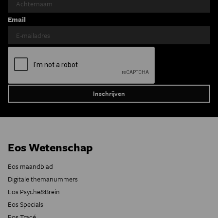
Email
Eos Wetenschap
Eos maandblad
Digitale themanummers
Eos Psyche&Brein
Eos Specials
Eos Tracé