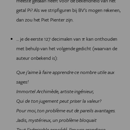
meeste gedaan heeft voor de bekendheid van het
getal Pi? Als we stripfiguren bij BV's mogen rekenen,
dan zou het Piet Pienter zijn.
π
... je de eerste 127 decimalen van
kan onthouden
π
met behulp van het volgende gedicht (waarvan de
auteur onbekend is):
Que j'aime à faire apprendre ce nombre utile aux
sages!
Immortel Archimède, artiste ingénieur,
Qui de ton jugement peut priser la valeur?
Pour moi, ton problème eut de pareils avantages.
Jadis, mystérieux, un problème bloquait
Tout l'admirable procédé, l'œuvre grandiose