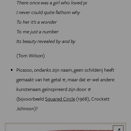
There once was a girl who loved pi
I never could quite fathom why
To her it's a wonder
To me just a number
Its beauty revealed by and by
(Tom Wilson)
Picasso, ondanks zijn naam, geen schilderij heeft
π
gemaakt van het getal
, maar dat er wel andere
π
π
kunstenaars
geïnspireerd
zijn door
π
(bijvoorbeeld
Squared Circle
(1968), Crockett
Johnson)?