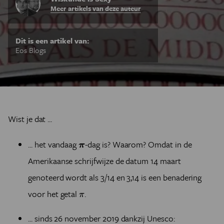
Meer artikels van deze auteur
Dit is een artikel van:
Eos Blogs
Wist je dat ...
π
... het vandaag
-dag is? Waarom? Omdat in de
π
Amerikaanse schrijfwijze de datum 14 maart
genoteerd wordt als 3/14 en 3,14 is een benadering
π
voor het getal
.
π
... sinds 26 november 2019 dankzij Unesco: