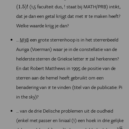
(
1.5
)
!
(1,5 faculteit dus, ! staat bij MATH/PRB) intikt,
(
1.5
)
!
π
dat je dan een getal krijgt dat met
te maken heeft?
π
Welke waarde krijg je dan?
...
M38
een grote sterrenhoop is in het sterrenbeeld
Auriga (Voerman) waar je in de constellatie van de
π
helderste sterren de Griekse letter
zal herkennen?
π
En dat Robert Matthews in 1995 de positie van de
sterren aan de hemel heeft gebruikt om een
π
benadering van
te vinden (titel van de publicatie: Pi
π
in the sky)?
... van de drie Delische problemen uit de oudheid
(enkel met passer en liniaal (1) een hoek in drie gelijke
2
3
3