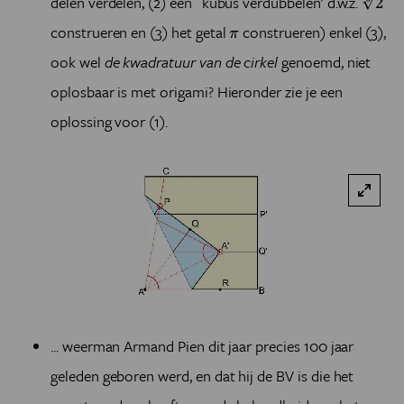
delen verdelen, (2) een `kubus verdubbelen' d.w.z.
√
2
π
construeren en (3) het getal
construeren) enkel (3),
π
ook wel
de kwadratuur van de cirkel
genoemd, niet
oplosbaar is met origami? Hieronder zie je een
oplossing voor (1).
... weerman Armand Pien dit jaar precies 100 jaar
geleden geboren werd, en dat hij de BV is die het