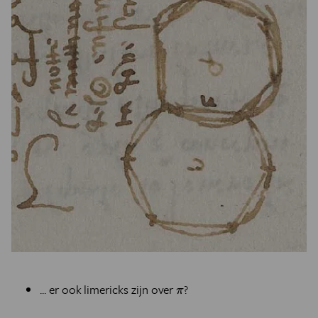
π
... er ook limericks zijn over
?
π