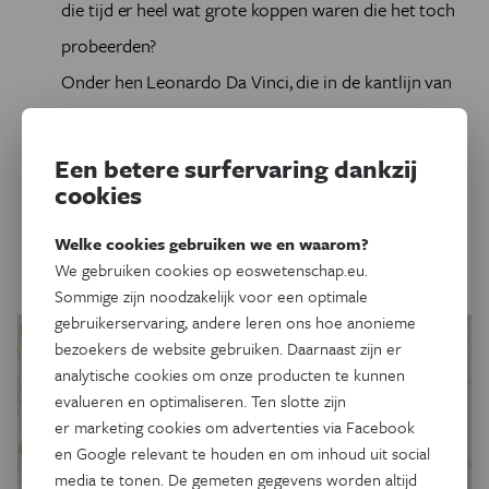
die tijd er heel wat grote koppen waren die het toch
probeerden?
Onder hen Leonardo Da Vinci, die in de kantlijn van
een van zijn notaboeken schrijft dat hij klaar is met
het probleem: ``In de nacht van Sint-Andreasdag
Een betere surfervaring dankzij
maakte ik een einde aan de kwadratuur van de cirkel."
cookies
Waarschijnlijk was dit in het jaar 1504. Hieronder zie
Welke cookies gebruiken we en waarom?
je een detail (na wat spiegelen;-).
We gebruiken cookies op eoswetenschap.eu.
Sommige zijn noodzakelijk voor een optimale
gebruikerservaring, andere leren ons hoe anonieme
bezoekers de website gebruiken. Daarnaast zijn er
analytische cookies om onze producten te kunnen
evalueren en optimaliseren. Ten slotte zijn
er marketing cookies om advertenties via Facebook
en Google relevant te houden en om inhoud uit social
media te tonen. De gemeten gegevens worden altijd