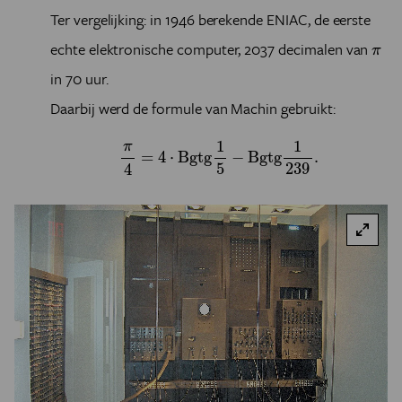
Ter vergelijking: in 1946 berekende ENIAC, de eerste
π
echte elektronische computer, 2037 decimalen van
π
in 70 uur.
Daarbij werd de formule van Machin gebruikt:
π
4
=
4
⋅
B
g
t
g
1
5
−
B
g
t
g
1
239
.
1
1
π
=
4
⋅
B
g
t
g
−
B
g
t
g
.
5
239
4