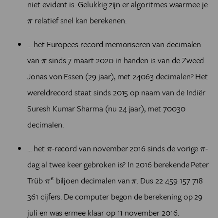
niet evident is. Gelukkig zijn er algoritmes waarmee je
π
relatief snel kan berekenen.
π
... het Europees record memoriseren van decimalen
π
van
sinds 7 maart 2020 in handen is van de Zweed
π
Jonas von Essen (29 jaar), met 24063 decimalen? Het
wereldrecord staat sinds 2015 op naam van de
Indiër
Suresh Kumar Sharma (nu 24 jaar), met 70030
decimalen.
π
π
... het
-record van november 2016 sinds de vorige
-
π
π
dag al twee keer gebroken is? In 2016 berekende Peter
π
e
π
Trüb
biljoen decimalen van
. Dus 22 459 157 718
e
π
π
361 cijfers. De computer begon de berekening op 29
juli en was ermee klaar op 11 november 2016.