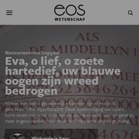
Overslaan
Zoeken
en
naar
de
inhoud
gaan
NATUUR & MILIEU
TECHNOLOGIE
GEZONDHEID
RUIMTE
Natuurwetenschappen
Eva, o lief, o zoete
NATUURWETENSCHAPPEN
GESCHIEDENIS
hartedief, uw blauwe
oogen zijn wreed
PSYCHE & BREIN
BLOGS
bedrogen
PODCAST
AGENDA
Alweer een jaar is gepasseerd, en alweer zijn er records
gebroken. Ofte: 63420264278. Deze opeenvolging van cijfers
JONGE UITDAGERS
komt alvast niet voor in de eerste 200 decimalen van het getal pi,
maar ergens verder door zeker wel. Na pijama-dag volgt pi-dag.
Wiskunde is Sexy