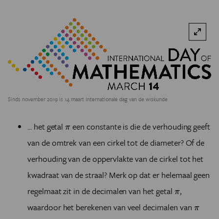
Sinds november 2019 is 14 maart Internationale dag van de wiskunde
π
... het getal
een constante is die de verhouding geeft
π
van de omtrek van een cirkel tot de diameter? Of de
verhouding van de oppervlakte van de cirkel tot het
kwadraat van de straal? Merk op dat er helemaal geen
π
regelmaat zit in de decimalen van het getal
,
π
π
waardoor het berekenen van veel decimalen van
π