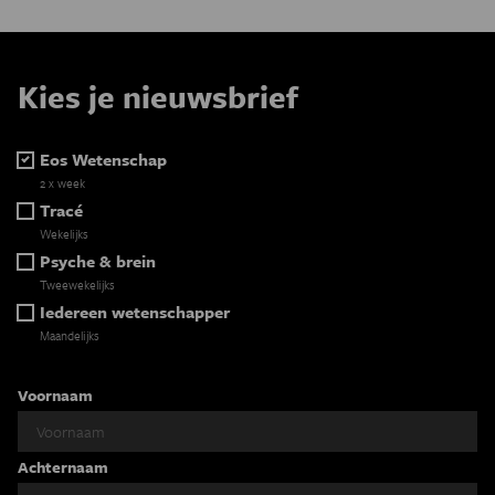
Kies je nieuwsbrief
Eos Wetenschap
2 x week
Tracé
Wekelijks
Psyche & brein
Tweewekelijks
Iedereen wetenschapper
Maandelijks
Voornaam
Achternaam