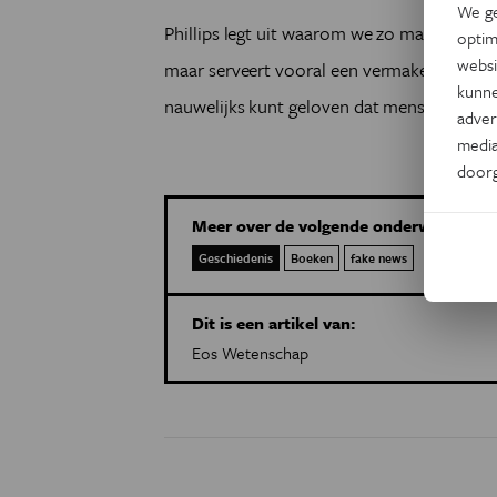
We ge
Phillips legt uit waarom we zo makkelijk t
optim
websi
maar serveert vooral een vermakelijke sel
kunne
nauwelijks kunt geloven dat mensen ze oo
adver
media
door
Meer over de volgende onderwerpen:
Geschiedenis
Boeken
fake news
Dit is een artikel van:
Eos Wetenschap