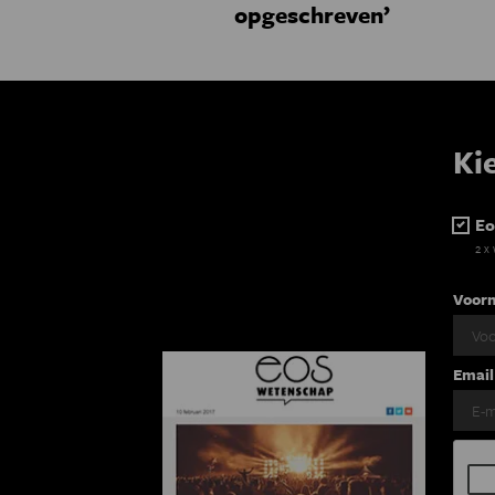
opgeschreven’
Ki
Eo
2 x
Voor
Email