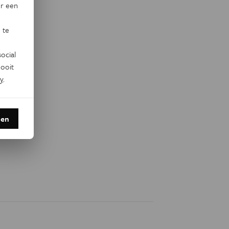
or een
 te
ocial
ooit
y
.
den