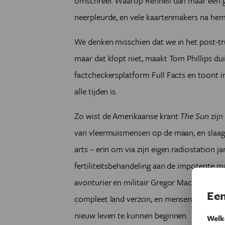
omschreef. Waarop Rennell dan maar een g
neerpleurde, en vele kaartenmakers na he
We denken misschien dat we in het post-tru
maar dat klopt niet, maakt Tom Phillips dui
factcheckersplatform Full Facts en toont in
alle tijden is.
Zo wist de Amerikaanse krant
The Sun
zijn
van vleermuismensen op de maan, en slaagde
arts – erin om via zijn eigen radiostation ja
fertiliteitsbehandeling aan de impotente 
avonturier en militair Gregor MacGregor, d
Een
compleet land verzon, en mensen zo ver kr
nieuw leven te kunnen beginnen.
Welk