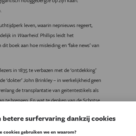
igantisch hooggebergte op zijn kaart
m.
thtijdperk leven, waarin nepnieuws regeert,
delijk in
Waarheid
. Phillips leidt het
 dit boek aan hoe misleiding en ‘fake news’ van
 lezers in 1835 te verbazen met de ‘ontdekking’
 ‘dokter’ John Brinkley – in werkelijkheid geen
renlang de transplantatie van geitentestikels als
man te brengen. En wat te denken van de Schotse
ie in de 19de eeuw geen gebergte, maar een
 betere surfervaring dankzij cookies
eeg dat ze hem vorstelijk betaalden om er een
e cookies gebruiken we en waarom?