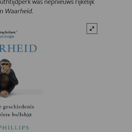
thtijdperk was nepnieuws rijkelijk
in
Waarheid
.