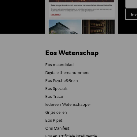
Eos Wetenschap
Eos maandblad
Digitale themanummers
Eos Psyche&Brein
Eos Specials
Eos Tracé
Iedereen Wetenschapper
Grijze cellen
Eos Pipet
Ons Manifest
Eos en artificiële intelligentie