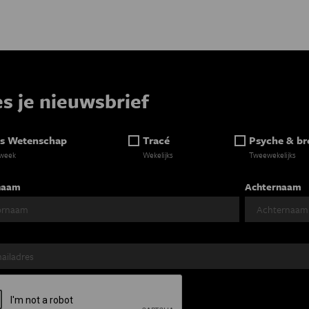
es je nieuwsbrief
s Wetenschap
Tracé
Psyche & br
 week
Wekelijks
Tweewekelijks
naam
Achternaam