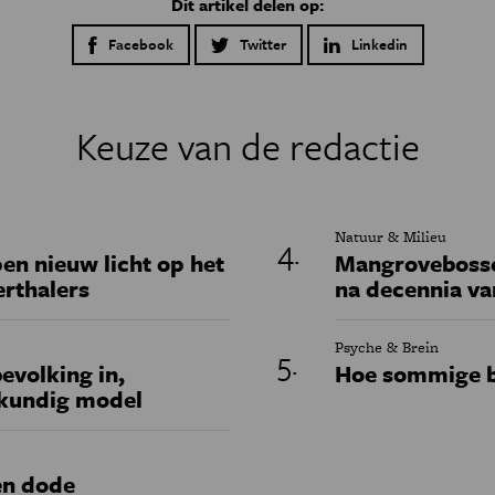
Dit artikel delen op:
Facebook
Twitter
Linkedin
Keuze van de redactie
Natuur & Milieu
en nieuw licht op het
Mangrovebossen
erthalers
na decennia va
Psyche & Brein
evolking in,
Hoe sommige b
skundig model
en dode