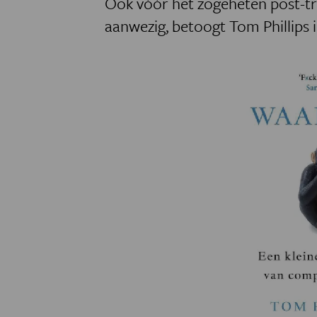
Ook vóór het zogeheten post-tru
aanwezig, betoogt Tom Phillips 