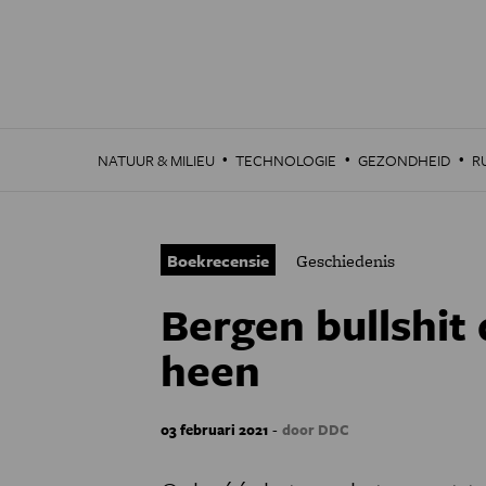
Overslaan
en
naar
de
inhoud
gaan
·
·
·
NATUUR & MILIEU
TECHNOLOGIE
GEZONDHEID
R
Boekrecensie
Geschiedenis
Bergen bullshit
heen
-
03 februari 2021
door DDC