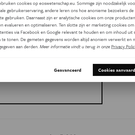
bruiken cookies op eoswetenschap.eu. Sommige zijn noodzakelijk vo
e bedotten zijn, en wat we daaraan kunnen doen,
ale gebruikerservaring, andere leren ons hoe anonieme bezoekers de
te gebruiken. Daarnaast zijn er analytische cookies om onze producten
ectie leugens en onwaarheden waarvan je vaak
n evalueren en optimaliseren. Ten slotte zijn er marketing cookies om
it hebben geloofd
.
tenties via Facebook en Google relevant te houden en om inhoud uit s
 te tonen. De gemeten gegevens worden altijd anoniem verwerkt en n
gegeven aan derden.
Meer informatie vindt u terug in onze
Privacy Polic
Geavanceerd
Cookies aanvaar