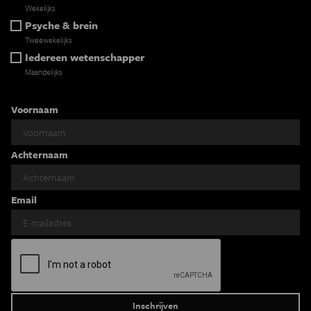
Wekelijks
Psyche & brein
Tweewekelijks
Iedereen wetenschapper
Maandelijks
Voornaam
Achternaam
Email