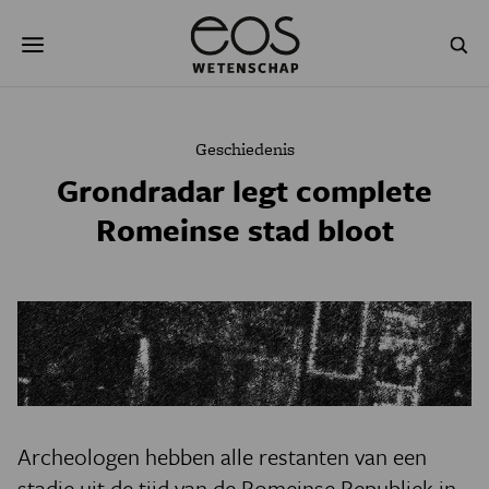
Overslaan
Zoeken
en
naar
de
inhoud
gaan
NATUUR & MILIEU
TECHNOLOGIE
Geschiedenis
GEZONDHEID
RUIMTE
Grondradar legt complete
Romeinse stad bloot
NATUURWETENSCHAPPEN
GESCHIEDENIS
PSYCHE & BREIN
BLOGS
PODCAST
AGENDA
JONGE UITDAGERS
Archeologen hebben alle restanten van een
stadje uit de tijd van de Romeinse Republiek in