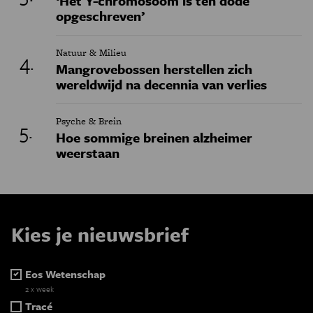
‘Het Y-chromosoom is ten dode
opgeschreven’
Natuur & Milieu
Mangrovebossen herstellen zich
wereldwijd na decennia van verlies
Psyche & Brein
Hoe sommige breinen alzheimer
weerstaan
Kies je nieuwsbrief
Eos Wetenschap
2 x week
Tracé