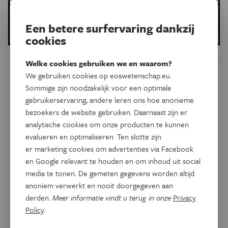
Gepubliceerd op:
Een betere surfervaring dankzij
09 juni 2020
cookies
Welke cookies gebruiken we en waarom?
We gebruiken cookies op eoswetenschap.eu.
Dit artikel delen op:
Sommige zijn noodzakelijk voor een optimale
gebruikerservaring, andere leren ons hoe anonieme
Facebook
Twitter
Linkedin
bezoekers de website gebruiken. Daarnaast zijn er
analytische cookies om onze producten te kunnen
evalueren en optimaliseren. Ten slotte zijn
Gerelateerde artikels
er marketing cookies om advertenties via Facebook
en Google relevant te houden en om inhoud uit social
media te tonen. De gemeten gegevens worden altijd
anoniem verwerkt en nooit doorgegeven aan
derden.
Meer informatie vindt u terug in onze
Privacy
Policy
.