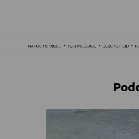
Overslaan
en
naar
de
inhoud
gaan
·
·
·
NATUUR & MILIEU
TECHNOLOGIE
GEZONDHEID
R
Podc