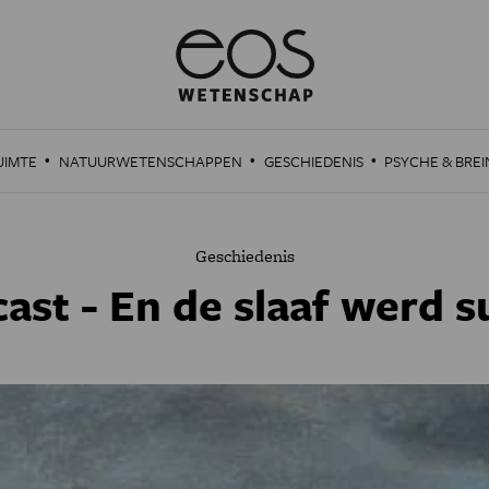
·
·
·
UIMTE
NATUURWETENSCHAPPEN
GESCHIEDENIS
PSYCHE & BREI
Geschiedenis
ast - En de slaaf werd s