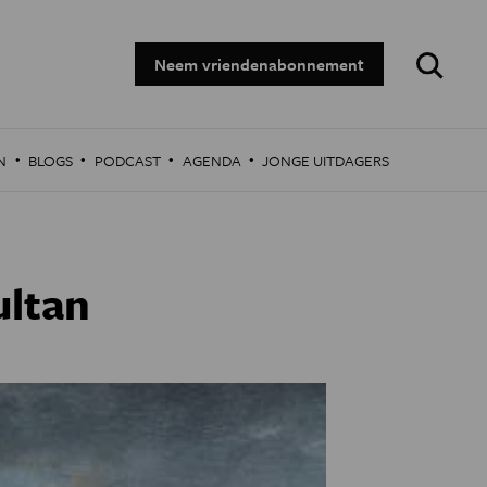
Zoeken:
Neem vriendenabonnement
·
·
·
·
N
BLOGS
PODCAST
AGENDA
JONGE UITDAGERS
ultan