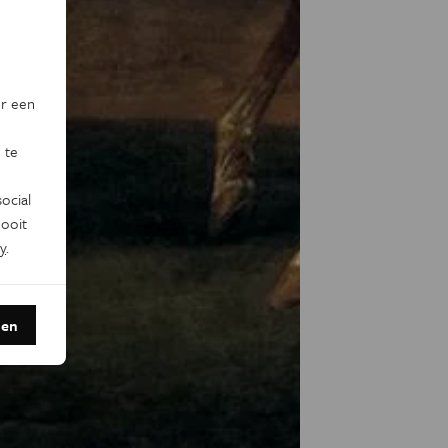
or een
 te
ocial
ooit
y
.
den