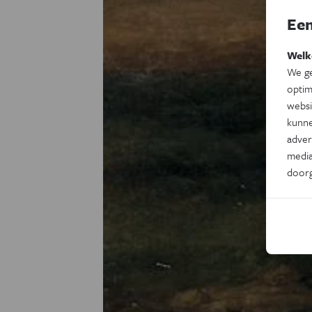
Een
Welk
We ge
optim
websi
kunne
adver
media
door