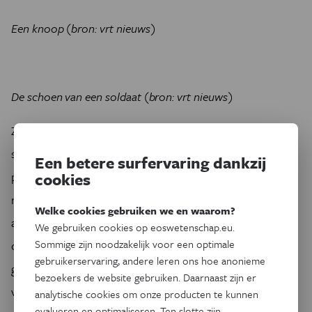
Een knoop (bron: vrt nieuws)
De schoen van een soldaat (bron: vrt nieuws)
Zowel de Britse Commonwealth als de Duitsers zien de
stoffelijke overschotten van hun soldaten liever niet in de
Een betere surfervaring dankzij
cookies
pers verschijnen. Zelfs over de wetenschappelijke
rapportering woeden nu en dan discussies die vooral
Welke cookies gebruiken we en waarom?
aantonen dat de gruwel van de oorlog nog vers in het
We gebruiken cookies op eoswetenschap.eu.
Sommige zijn noodzakelijk voor een optimale
collectieve geheugen zit. Ook Eos respecteert de
gebruikerservaring, andere leren ons hoe anonieme
gevoeligheid van de beelden en publiceert dus geen foto’s
bezoekers de website gebruiken. Daarnaast zijn er
van de resten zelf.
analytische cookies om onze producten te kunnen
evalueren en optimaliseren. Ten slotte zijn