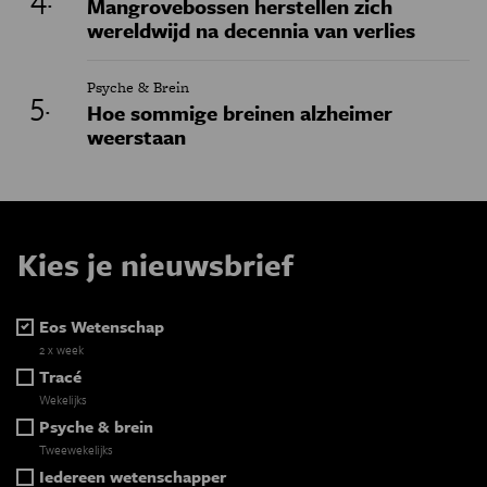
Mangrovebossen herstellen zich
wereldwijd na decennia van verlies
Psyche & Brein
Hoe sommige breinen alzheimer
weerstaan
Kies je nieuwsbrief
Eos Wetenschap
2 x week
Tracé
Wekelijks
Psyche & brein
Tweewekelijks
Iedereen wetenschapper