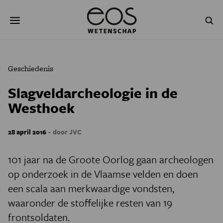
Overslaan
Zoeken
en
naar
de
inhoud
gaan
NATUUR & MILIEU
TECHNOLOGIE
Geschiedenis
GEZONDHEID
RUIMTE
Slagveldarcheologie in de
Westhoek
NATUURWETENSCHAPPEN
GESCHIEDENIS
PSYCHE & BREIN
BLOGS
-
28 april 2016
door JVC
PODCAST
AGENDA
101 jaar na de Groote Oorlog gaan archeologen
op onderzoek in de Vlaamse velden en doen
JONGE UITDAGERS
een scala aan merkwaardige vondsten,
waaronder de stoffelijke resten van 19
frontsoldaten.