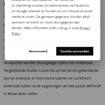
Verrassend goed bewaard
er marketing cookies om advertenties via Facebook
en Google relevant te houden en om inhoud uit social
Behalve menselijke resten, bommen, afgevuurde
media te tonen. De gemeten gegevens worden altijd
anoniem verwerkt en nooit doorgegeven aan
geweerhulzen en andere artefacten, vonden de archeologen
derden.
Meer informatie vindt u terug in onze
Privacy
loopgraven die te maken hebben met de vroege gevechten
Policy
.
rond Ieper. Het gehele traject is bezaaid met bomkraters,
maar ook elektriciteits- en communicatielijnen,
Geavanceerd
Cookies aanvaarden
schuttersputjes, geschutstellingen van kanonnen en
afvalputten worden blootgelegd tijdens het onderzoek.
Vergelijkende studies tussen de op het terrein gekarteerde
sporen enerzijds en historische kaarten en luchtfoto’s
anderzijds zullen na de opgravingen de hele puzzel definitief
in elkaar doen vallen.