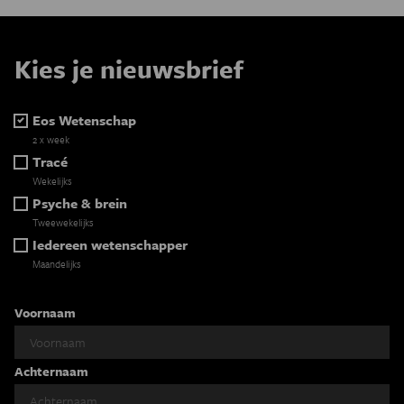
Kies je nieuwsbrief
Eos Wetenschap
2 x week
Tracé
Wekelijks
Psyche & brein
Tweewekelijks
Iedereen wetenschapper
Maandelijks
Voornaam
Achternaam