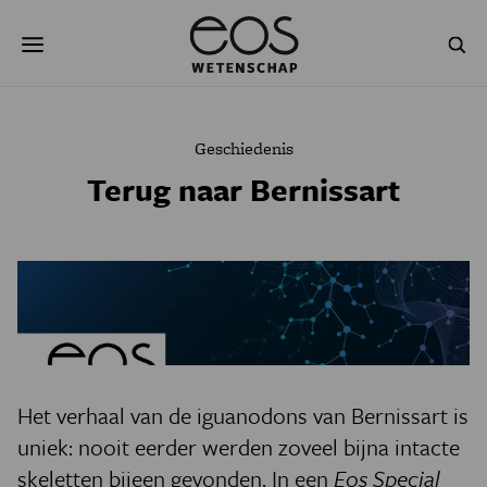
Overslaan
Zoeken
en
naar
de
inhoud
gaan
NATUUR & MILIEU
TECHNOLOGIE
Geschiedenis
GEZONDHEID
RUIMTE
Terug naar Bernissart
NATUURWETENSCHAPPEN
GESCHIEDENIS
PSYCHE & BREIN
BLOGS
PODCAST
AGENDA
JONGE UITDAGERS
Het verhaal van de iguanodons van Bernissart is
uniek: nooit eerder werden zoveel bijna intacte
skeletten bijeen gevonden. In een
Eos Special