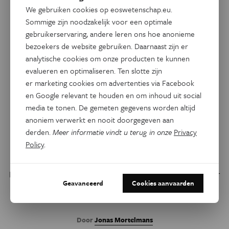
We gebruiken cookies op eoswetenschap.eu.
Sommige zijn noodzakelijk voor een optimale
gebruikerservaring, andere leren ons hoe anonieme
bezoekers de website gebruiken. Daarnaast zijn er
analytische cookies om onze producten te kunnen
evalueren en optimaliseren. Ten slotte zijn
er marketing cookies om advertenties via Facebook
en Google relevant te houden en om inhoud uit social
Natuur & Milieu
Eos Blogs
media te tonen. De gemeten gegevens worden altijd
Niet elke natuurbrand is
anoniem verwerkt en nooit doorgegeven aan
derden.
Meer informatie vindt u terug in onze
Privacy
hetzelfde, zeker niet als er
Policy
.
veen in het spel is
Hitte en droogte verhogen het risico op bosbranden, maar
Geavanceerd
Cookies aanvaarden
zijn niet de enige factoren die bepalen hoe kwetsbaar een
bos is.
Door
Jonas Mortelmans