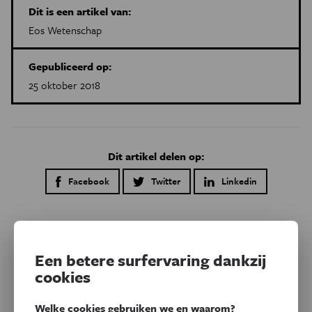
Dit is een artikel van:
Eos Wetenschap
Gepubliceerd op:
25 oktober 2018
Dit artikel delen op:
Facebook
Twitter
Linkedin
Gerelateerde artikels
Een betere surfervaring dankzij
cookies
Welke cookies gebruiken we en waarom?