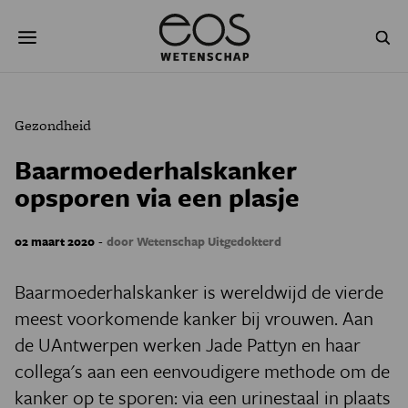
Overslaan
Zoeken
en
naar
de
inhoud
gaan
NATUUR & MILIEU
TECHNOLOGIE
Gezondheid
GEZONDHEID
RUIMTE
Baarmoederhalskanker
opsporen via een plasje
NATUURWETENSCHAPPEN
GESCHIEDENIS
PSYCHE & BREIN
BLOGS
-
02 maart 2020
door Wetenschap Uitgedokterd
PODCAST
AGENDA
Baarmoederhalskanker is wereldwijd de vierde
meest voorkomende kanker bij vrouwen. Aan
JONGE UITDAGERS
de UAntwerpen werken Jade Pattyn en haar
collega's aan een eenvoudigere methode om de
kanker op te sporen: via een urinestaal in plaats