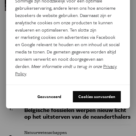
Sommige zijn noodzakelijk voor een optimale
in de hersenen moeten zoeken
gebruikerservaring, andere leren ons hoe anonieme
bezoekers de website gebruiken. Daarnaast zijn er
analytische cookies om onze producten te kunnen
evalueren en optimaliseren. Ten slotte zijn
er marketing cookies om advertenties via Facebook
Dit artikel delen op:
en Google relevant te houden en om inhoud uit social
media te tonen. De gemeten gegevens worden altijd
Facebook
Twitter
Linkedin
anoniem verwerkt en nooit doorgegeven aan
derden.
Meer informatie vindt u terug in onze
Privacy
Policy
.
Keuze van de redactie
Geavanceerd
Cookies aanvaarden
Geschiedenis
Belgische fossielen werpen nieuw licht
op het uitsterven van de neanderthalers
Natuurwetenschappen