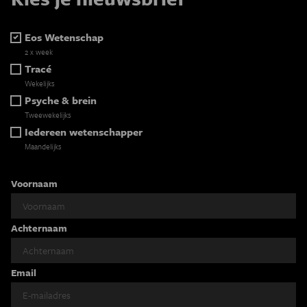
Eos Wetenschap
2 x week
Tracé
Wekelijks
Psyche & brein
Tweewekelijks
Iedereen wetenschapper
Maandelijks
Voornaam
Achternaam
Email