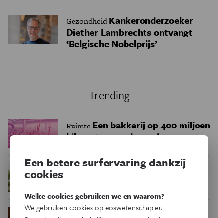
Kankeronderzoeker
Gezondheid
Diether Lambrechts ontvangt
‘Belgische Nobelprijs’
Trending
Een bakkerij op 400 miljoen
Ruimte
kilometer van de aarde
Een betere surfervaring dankzij
Waar zijn
Podcast
Natuur & Milieu
cookies
insecten in de winter?
Welke cookies gebruiken we en waarom?
We gebruiken cookies op eoswetenschap.eu.
Waarom we tinnitus
Psyche & Brein