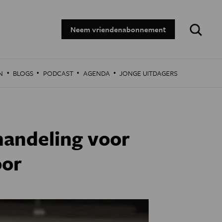
Zoeken:
Neem vriendenabonnement
·
·
·
·
N
BLOGS
PODCAST
AGENDA
JONGE UITDAGERS
ehandeling voor
oor