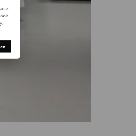
ocial
ooit
y
.
den