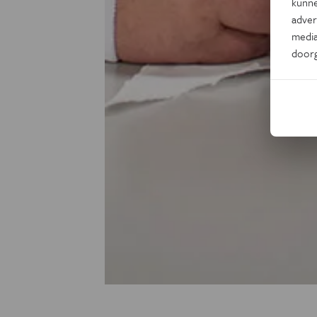
kunne
adver
media
door