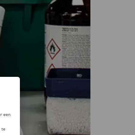
or een
 te