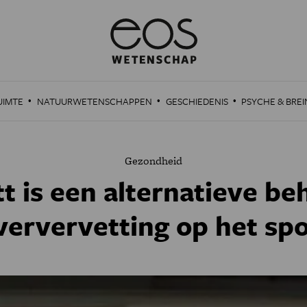
·
·
·
UIMTE
NATUURWETENSCHAPPEN
GESCHIEDENIS
PSYCHE & BREI
Gezondheid
t is een alternatieve b
ververvetting op het sp