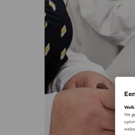
Een
Welk
We ge
optim
websi