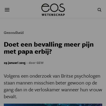
Overslaan
Zoeken
en
naar
de
inhoud
gaan
NATUUR & MILIEU
TECHNOLOGIE
Gezondheid
GEZONDHEID
RUIMTE
Doet een bevalling meer pijn
met papa erbij?
NATUURWETENSCHAPPEN
GESCHIEDENIS
PSYCHE & BREIN
BLOGS
-
29 januari 2015
door GEW
PODCAST
AGENDA
Volgens een onderzoek van Britse psychologen
staan mannen misschien beter gewoon op de
JONGE UITDAGERS
gang dan in de verloskamer wanneer hun vrouw
bevalt.