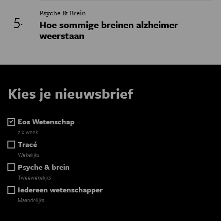
Psyche & Brein
Hoe sommige breinen alzheimer
weerstaan
Kies je nieuwsbrief
Eos Wetenschap
2 x week
Tracé
Wekelijks
Psyche & brein
Tweewekelijks
Iedereen wetenschapper
Maandelijks