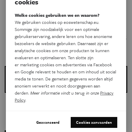
cookies
Sterven in 2015 meer vrouwen aan longkanker dan
Welke cookies gebruiken we en waarom?
aan borstkanker?
We gebruiken cookies op eoswetenschap.eu.
Sommige zijn noodzakelijk voor een optimale
gebruikerservaring, andere leren ons hoe anonieme
Verbetert een nieuwe test de diagnose van hartinfarct
bezoekers de website gebruiken. Daarnaast zijn er
bij vrouwen?
analytische cookies om onze producten te kunnen
evalueren en optimaliseren. Ten slotte zijn
er marketing cookies om advertenties via Facebook
en Google relevant te houden en om inhoud uit social
Meer over de volgende onderwerpen:
media te tonen. De gemeten gegevens worden altijd
Gezondheid
anoniem verwerkt en nooit doorgegeven aan
derden.
Meer informatie vindt u terug in onze
Privacy
Policy
.
Gerelateerde artikels
Geavanceerd
Cookies aanvaarden