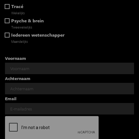
Tracé
Wekelijks
Psyche & brein
Tweewekelijks
Iedereen wetenschapper
Maandelijks
Voornaam
Achternaam
Email