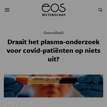
Overslaan
Zoeken
en
naar
de
inhoud
gaan
NATUUR & MILIEU
TECHNOLOGIE
Gezondheid
GEZONDHEID
RUIMTE
Draait het plasma-onderzoek
voor covid-patiënten op niets
NATUURWETENSCHAPPEN
GESCHIEDENIS
uit?
PSYCHE & BREIN
BLOGS
PODCAST
AGENDA
JONGE UITDAGERS