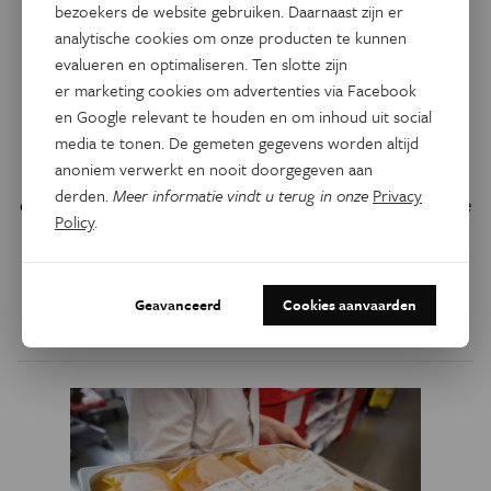
bezoekers de website gebruiken. Daarnaast zijn er
Psyche & Brein
analytische cookies om onze producten te kunnen
Een bloedtest voor alzheimer:
evalueren en optimaliseren. Ten slotte zijn
nieuwe biomarker kan ziekte
er marketing cookies om advertenties via Facebook
en Google relevant te houden en om inhoud uit social
in vroeg stadium opsporen
media te tonen. De gemeten gegevens worden altijd
anoniem verwerkt en nooit doorgegeven aan
Jaren voor de eerste symptomen van alzheimer al weten
derden.
Meer informatie vindt u terug in onze
Privacy
dat je een verhoogd risico loopt op de ziekte: het kan in de
Policy
.
toekomst mogelijk worden via een eenvoudige bloedtest.
‘Ik verwacht dat dit de hele manier waarop we naar
alzheimer kijken gaat veranderen.’
Geavanceerd
Cookies aanvaarden
Door
Delia Filippone