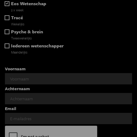
Eos Wetenschap
2 x week
Tracé
Wekelijks
Psyche & brein
Tweewekelijks
Iedereen wetenschapper
Maandelijks
Voornaam
Achternaam
Email