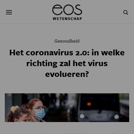
Overslaan
Zoeken
en
naar
de
inhoud
gaan
NATUUR & MILIEU
TECHNOLOGIE
Gezondheid
GEZONDHEID
RUIMTE
Het coronavirus 2.0: in welke
richting zal het virus
NATUURWETENSCHAPPEN
GESCHIEDENIS
evolueren?
PSYCHE & BREIN
BLOGS
PODCAST
AGENDA
JONGE UITDAGERS