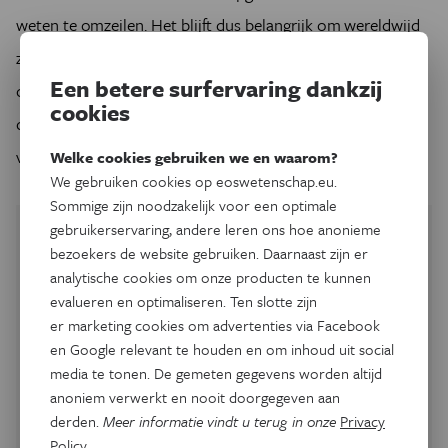
weten te omzeilen. Het blijft dus belangrijk om wereldwijd
zo snel mogelijk een hoge vaccinatiegraad te bereiken en
Een betere surfervaring dankzij
om te circulatie van het virus zo veel mogelijk terug te
cookies
dringen. Alleen zo kunnen we het ontstaan van nieuwe
varianten proberen in te perken.
Welke cookies gebruiken we en waarom?
We gebruiken cookies op eoswetenschap.eu.
Sommige zijn noodzakelijk voor een optimale
gebruikerservaring, andere leren ons hoe anonieme
bezoekers de website gebruiken. Daarnaast zijn er
analytische cookies om onze producten te kunnen
evalueren en optimaliseren. Ten slotte zijn
er marketing cookies om advertenties via Facebook
en Google relevant te houden en om inhoud uit social
media te tonen. De gemeten gegevens worden altijd
anoniem verwerkt en nooit doorgegeven aan
derden.
Meer informatie vindt u terug in onze
Privacy
Policy
.