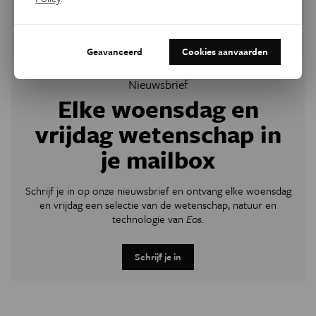
Geavanceerd
Cookies aanvaarden
Nieuwsbrief
Elke woensdag en
vrijdag wetenschap in
je mailbox
Schrijf je in op onze nieuwsbrief en ontvang elke woensdag
en vrijdag een selectie van de wetenschap, natuur en
technologie van
Eos
.
Schrijf je in