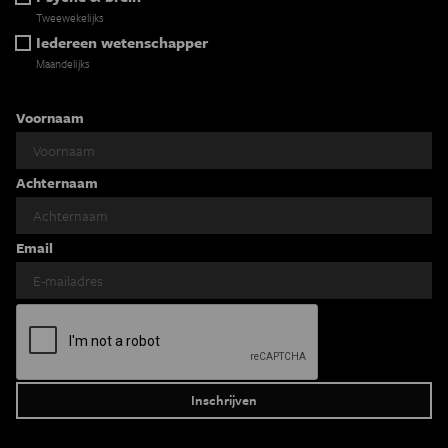
Tweewekelijks
Iedereen wetenschapper
Maandelijks
Voornaam
Achternaam
Email