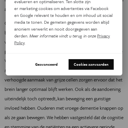
evalueren en optimaliseren. Ten slotte zijn
er marketing cookies om advertenties via Facebook
absoluut niet verstandig.’
en Google relevant te houden en om inhoud uit social
media te tonen. De gemeten gegevens worden altijd
Ook op de mentale gezondheid heeft beweging een
anoniem verwerkt en nooit doorgegeven aan
belangrijke impact. ‘Wie door het leven heen actief is,
derden.
Meer informatie vindt u terug in onze
Privacy
vermindert zijn risico op alzheimer met twintig tot vijftig
Policy
.
procent’, verklaarde neuropsycholoog Erik Scherder van de
VU Amsterdam eerder in Eos
(Veel sport, goed rapport,
Geavanceerd
Cookies aanvaarden
september 2011)
. ‘De verbeterde bloedcirculatie en
verhoogde aanmaak van grijze cellen zorgen ervoor dat het
brein langer optimaal blijft werken. Ook als de aandoening
uiteindelijk toch optreedt, kan beweging een gunstige
invloed hebben. Ouderen met vroege dementie knappen op
als ze gaan bewegen. We hebben vastgesteld dat de cognitie
en stemming van de patiënten na een actievere periode