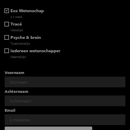
Eos Wetenschap
2 x week
Tracé
Wekelijks
Psyche & brein
Tweewekelijks
Iedereen wetenschapper
Maandelijks
Voornaam
Achternaam
Email