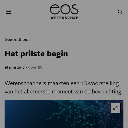
Overslaan
Zoeken
en
naar
de
inhoud
gaan
NATUUR & MILIEU
TECHNOLOGIE
Gezondheid
GEZONDHEID
RUIMTE
Het prilste begin
NATUURWETENSCHAPPEN
GESCHIEDENIS
-
16 juni 2017
door EV
PSYCHE & BREIN
BLOGS
Wetenschappers maakten een 3D-voorstelling
PODCAST
AGENDA
van het allereerste moment van de bevruchting.
JONGE UITDAGERS