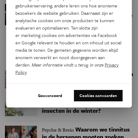
gebruikerservaring, andere leren ons hoe anonieme
Anabolen in de fitness
Gezondheid
bezoekers de website gebruiken. Daarnaast zijn er
verstoren je hormonen en doen je
analytische cookies om onze producten te kunnen
teelballen krimpen
evalueren en optimaliseren. Ten slotte zijn
er marketing cookies om advertenties via Facebook
en Google relevant te houden en om inhoud uit social
media te tonen. De gemeten gegevens worden altijd
Trending
anoniem verwerkt en nooit doorgegeven aan
derden.
Meer informatie vindt u terug in onze
Privacy
Policy
.
Een bakkerij op 400 miljoen
Ruimte
kilometer van de aarde
Geavanceerd
Cookies aanvaarden
Waar zijn
Podcast
Natuur & Milieu
insecten in de winter?
Waarom we tinnitus
Psyche & Brein
in de hersenen moeten zoeken