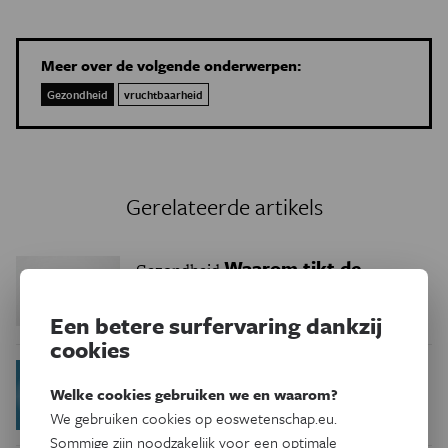
Meer over de volgende onderwerpen:
Gezondheid
vruchtbaarheid
Gerelateerde artikels
Waarom tikt de
Gezondheid
biologische klok van vrouwen zo
snel?
Een betere surfervaring dankzij
cookies
Zwanger
Nu in Eos
Gezondheid
Welke cookies gebruiken we en waarom?
dankzij wetenschap
We gebruiken cookies op eoswetenschap.eu.
Sommige zijn noodzakelijk voor een optimale