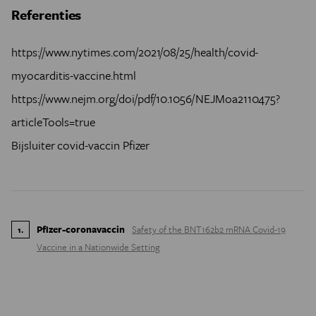
Referenties
https://www.nytimes.com/2021/08/25/health/covid-
myocarditis-vaccine.html
https://www.nejm.org/doi/pdf/10.1056/NEJMoa2110475?
articleTools=true
Bijsluiter covid-vaccin Pfizer
Pfizer-coronavaccin
Safety of the BNT162b2 mRNA Covid-19
1
.
Vaccine in a Nationwide Setting