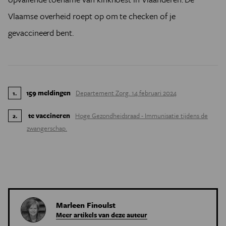
Vlaamse overheid roept op om te checken of je
gevaccineerd bent.
159 meldingen
Departement Zorg. 14 februari 2024
1
.
te vaccineren
Hoge Gezondheidsraad - Immunisatie tijdens de
2
.
zwangerschap.
Marleen Finoulst
Meer artikels van deze auteur