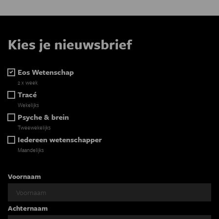
Kies je nieuwsbrief
Eos Wetenschap
2 x week
Tracé
Wekelijks
Psyche & brein
Tweewekelijks
Iedereen wetenschapper
Maandelijks
Voornaam
Achternaam