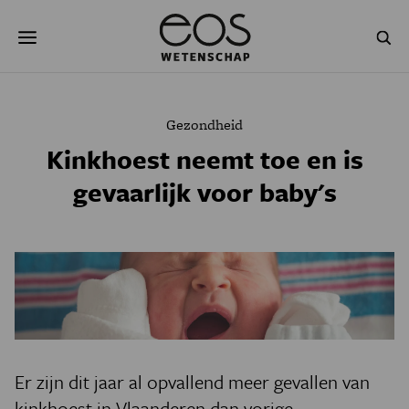
Overslaan
Zoeken
en
naar
de
inhoud
gaan
NATUUR & MILIEU
TECHNOLOGIE
Gezondheid
GEZONDHEID
RUIMTE
Kinkhoest neemt toe en is
gevaarlijk voor baby's
NATUURWETENSCHAPPEN
GESCHIEDENIS
PSYCHE & BREIN
BLOGS
PODCAST
AGENDA
JONGE UITDAGERS
Er zijn dit jaar al opvallend meer gevallen van
kinkhoest in Vlaanderen dan vorige