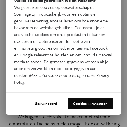
Welke cookies gebruiken we en waarom?
Gerelateerde artikels
We gebruiken cookies op eoswetenschap.eu.
Sommige zijn noodzakelijk voor een optimale
gebruikerservaring, andere leren ons hoe anonieme
bezoekers de website gebruiken. Daarnaast zijn er
analytische cookies om onze producten te kunnen
evalueren en optimaliseren. Ten slotte zijn
er marketing cookies om advertenties via Facebook
en Google relevant te houden en om inhoud uit social
media te tonen. De gemeten gegevens worden altijd
anoniem verwerkt en nooit doorgegeven aan
derden.
Meer informatie vindt u terug in onze
Privacy
Policy
.
Gezondheid
Welke invloed heeft hitte op
(on)geboren kinderen?
Geavanceerd
Cookies aanvaarden
We krijgen steeds vaker te maken met extreme
temperaturen. Die beïnvloeden mogelijk de ontwikkeling