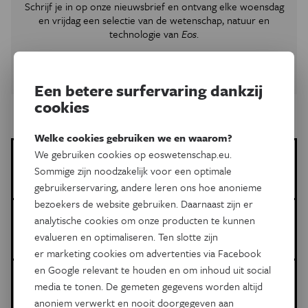
Schrijf je in op onze nieuwsbrief en ontvang elke woensdag
en vrijdag een selectie van de wetenschap, natuur en
technologie van
Eos
.
Schrijf je in
Een betere surfervaring dankzij
cookies
Welke cookies gebruiken we en waarom?
We gebruiken cookies op eoswetenschap.eu.
Els Verweire
Sommige zijn noodzakelijk voor een optimale
Meer artikels van deze auteur
gebruikerservaring, andere leren ons hoe anonieme
bezoekers de website gebruiken. Daarnaast zijn er
Meer over de volgende onderwerpen:
analytische cookies om onze producten te kunnen
evalueren en optimaliseren. Ten slotte zijn
Gezondheid
borstkanker
ontsteking
er marketing cookies om advertenties via Facebook
en Google relevant te houden en om inhoud uit social
Dit is een artikel van:
media te tonen. De gemeten gegevens worden altijd
Eos Wetenschap
anoniem verwerkt en nooit doorgegeven aan