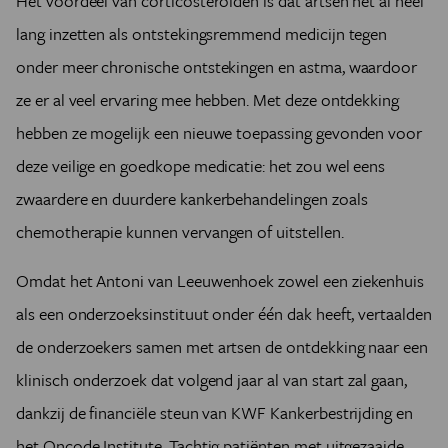
Het voordeel van corticosteroïden is dat artsen het al heel
lang inzetten als ontstekingsremmend medicijn tegen
onder meer chronische ontstekingen en astma, waardoor
ze er al veel ervaring mee hebben. Met deze ontdekking
hebben ze mogelijk een nieuwe toepassing gevonden voor
deze veilige en goedkope medicatie: het zou wel eens
zwaardere en duurdere kankerbehandelingen zoals
chemotherapie kunnen vervangen of uitstellen.
Omdat het Antoni van Leeuwenhoek zowel een ziekenhuis
als een onderzoeksinstituut onder één dak heeft, vertaalden
de onderzoekers samen met artsen de ontdekking naar een
klinisch onderzoek dat volgend jaar al van start zal gaan,
dankzij de financiële steun van KWF Kankerbestrijding en
het Oncode Institute. Tachtig patiënten met uitgezaaide,