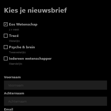
Kies je nieuwsbrief
Eos Wetenschap
2 x week
Tracé
Wekelijks
Psyche & brein
Tweewekelijks
Iedereen wetenschapper
Maandelijks
Voornaam
Achternaam
Email