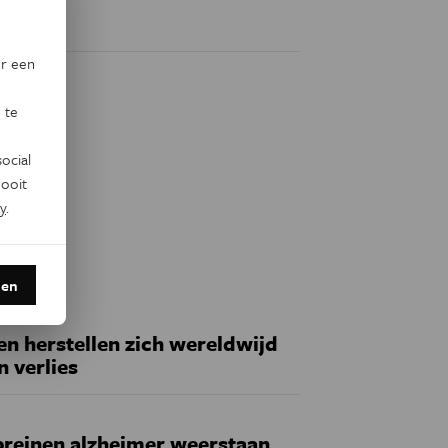
or een
 te
ocial
ooit
y
.
den
 herstellen zich wereldwijd
n verlies
reinen alzheimer weerstaan