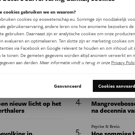
e cookies gebruiken we en waarom?
bruiken cookies op eoswetenschap.eu. Sommige zijn noodzakelijk vo
ale gebruikerservaring, andere leren ons hoe anonieme bezoekers de
Dit artikel delen op:
te gebruiken. Daarnaast zijn er analytische cookies om onze producten
n evalueren en optimaliseren. Ten slotte zijn er marketing cookies om
Facebook
Twitter
Linkedin
tenties via Facebook en Google relevant te houden en om inhoud uit s
 te tonen. De gemeten gegevens worden altijd anoniem verwerkt en n
gegeven aan derden.
Meer informatie vindt u terug in onze
Privacy Polic
Keuze van de redactie
Geavanceerd
Cookies aanvaar
Natuur & Milieu
en nieuw licht op het
Mangrovebossen
erthalers
na decennia va
Psyche & Brein
evolking in,
Hoe sommige b