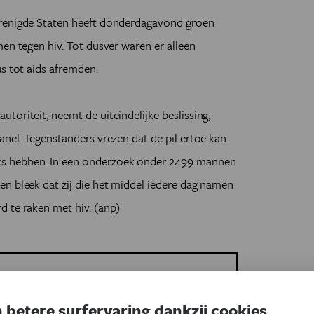
erenigde Staten heeft donderdagavond groen
en tegen hiv. Tot dusver waren er alleen
us tot aids afremden.
toriteit, neemt de uiteindelijke beslissing,
anel. Tegenstanders vrezen dat de pil ertoe kan
s hebben. In een onderzoek onder 2499 mannen
n bleek dat zij die het middel iedere dag namen
d te raken met hiv. (anp)
 betere surfervaring dankzij cookies