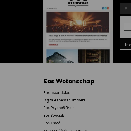
Eos Wetenschap
Eos maandblad
Digitale themanummers
Eos Psyche&Brein
Eos Specials
Eos Tracé
Iedereen Wetenschapper