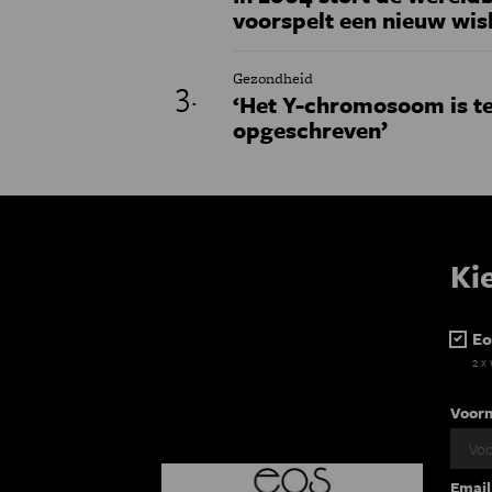
voorspelt een nieuw wi
Gezondheid
‘Het Y-chromosoom is t
opgeschreven’
Ki
Eo
2 x
Voor
Email