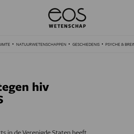
·
·
·
UIMTE
NATUURWETENSCHAPPEN
GESCHIEDENIS
PSYCHE & BREI
tegen hiv
S
s in de Verenigde Staten heeft