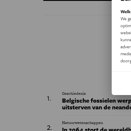
Welk
We ge
optim
websi
kunne
adver
media
door
Geschiedenis
Belgische fossielen werp
uitsterven van de neand
Natuurwetenschappen
In 2064 stort de wereldb