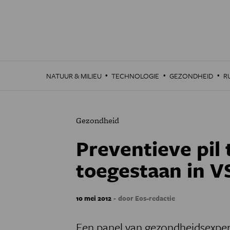
Overslaan
en
naar
de
inhoud
gaan
·
·
·
NATUUR & MILIEU
TECHNOLOGIE
GEZONDHEID
R
Gezondheid
Preventieve pil 
toegestaan in V
-
10 mei 2012
door Eos-redactie
Een panel van gezondheidsexpert