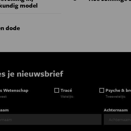
skundig model
en dode
es je nieuwsbrief
s Wetenschap
Tracé
Psyche & br
 week
Wekelijks
Tweewekelijks
naam
Achternaam