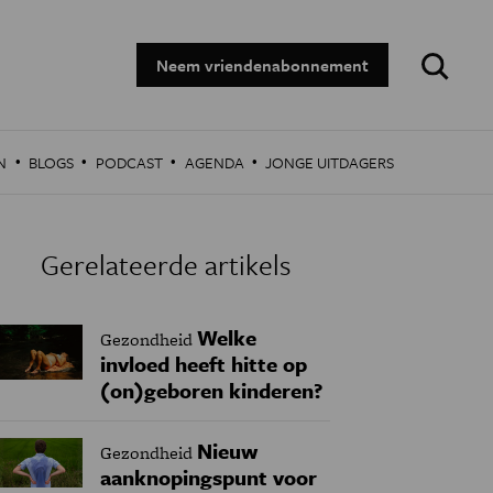
Zoeken:
Neem vriendenabonnement
·
·
·
·
N
BLOGS
PODCAST
AGENDA
JONGE UITDAGERS
Gerelateerde artikels
Welke
Gezondheid
invloed heeft hitte op
(on)geboren kinderen?
Nieuw
Gezondheid
aanknopingspunt voor