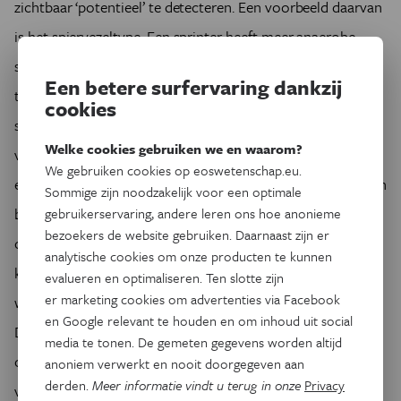
zichtbaar ‘potentieel’ te detecteren. Een voorbeeld daarvan
is het spiervezeltype. Een sprinter heeft meer anaerobe,
snelle spiervezels, terwijl een afstandsloper meer aerobe,
Een betere surfervaring dankzij
trage spiervezels, heeft. De verhouding tussen beide
cookies
spiervezeltypes is genetisch bepaald, en verschilt bijgevolg
Welke cookies gebruiken we en waarom?
van persoon tot persoon. Een kind wordt dus geboren met
We gebruiken cookies op eoswetenschap.eu.
een aanleg voor sprint, uithouding of een inspanning tussen
Sommige zijn noodzakelijk voor een optimale
beide in. Welke spiertype een kind heeft, kan je niet aan zijn
gebruikerservaring, andere leren ons hoe anonieme
bezoekers de website gebruiken. Daarnaast zijn er
of haar uiterlijk zien. ‘Daarvoor moet je in de spieren
analytische cookies om onze producten te kunnen
kunnen kijken. Bijvoorbeeld door een stukje spierweefsel
evalueren en optimaliseren. Ten slotte zijn
er marketing cookies om advertenties via Facebook
weg te nemen en te onderzoeken’, zegt professor Wim
en Google relevant te houden en om inhoud uit social
Derave van de Universiteit Gent. ‘Die methode is
media te tonen. De gemeten gegevens worden altijd
omslachtig en niet altijd even accuraat. De samenstelling
anoniem verwerkt en nooit doorgegeven aan
derden.
Meer informatie vindt u terug in onze
Privacy
van de spiervezels verschilt namelijk van plek tot plek in je