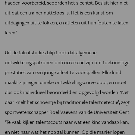
hadden voorbereid, scoorden het slechtst. Besluit hier niet
uit dat een trainer nutteloos is. Het is een kunst om
uitdagingen uit te lokken, en atleten uit hun fouten te laten
leren.’
Uit de talentstudies blijkt ook dat algemene
ontwikkelingspatronen ontroereikend zijn om toekomstige
prestaties van een jonge atleet te voorspellen. Elke kind
maakt zijn eigen unieke ontwikkelingscurve door, en moet
dus ook individueel beoordeeld en opgevolgd worden. ‘Net
daar knelt het schoentje bij traditionele talentdetectie’, zegt
sportwetenschapper Roel Vaeyens van de Universiteit Gent.
‘Te vaak kijken talentscouts naar wat een kind vandaag kan,
en niet naar wat het nog zal kunnen. Op die manier lopen