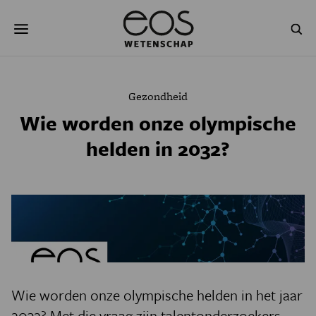
Overslaan
Zoeken
en
naar
de
inhoud
gaan
NATUUR & MILIEU
TECHNOLOGIE
Gezondheid
GEZONDHEID
RUIMTE
Wie worden onze olympische
helden in 2032?
NATUURWETENSCHAPPEN
GESCHIEDENIS
PSYCHE & BREIN
BLOGS
PODCAST
AGENDA
JONGE UITDAGERS
Wie worden onze olympische helden in het jaar
2032? Met die vraag zijn talentonderzoekers