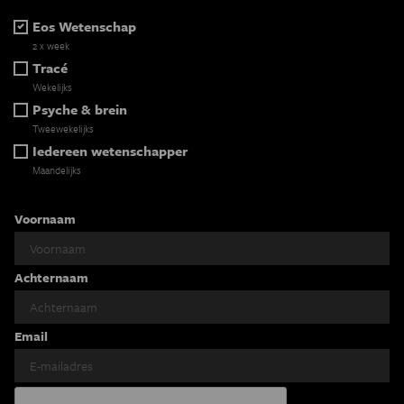
Eos Wetenschap
2 x week
Tracé
Wekelijks
Psyche & brein
Tweewekelijks
Iedereen wetenschapper
Maandelijks
Voornaam
Achternaam
Email