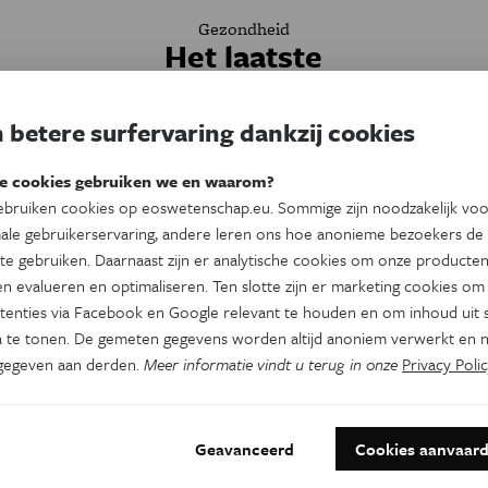
Gezondheid
Het laatste
wereldrecord
 betere surfervaring dankzij cookies
e
Topsporters bereiken langzamerhand de
op
ingebouwde grenzen van het menselijke
e cookies gebruiken we en waarom?
e
lichaam. Over enkele decennia kunnen we
bruiken cookies op eoswetenschap.eu. Sommige zijn noodzakelijk vo
niet meer sneller, hoger en sterker – toch
ale gebruikerservaring, andere leren ons hoe anonieme bezoekers de
niet op eigen kracht.
te gebruiken. Daarnaast zijn er analytische cookies om onze producten
n evalueren en optimaliseren. Ten slotte zijn er marketing cookies om
Door
Kim Verhaeghe
tenties via Facebook en Google relevant te houden en om inhoud uit s
 te tonen. De gemeten gegevens worden altijd anoniem verwerkt en n
gegeven aan derden.
Meer informatie vindt u terug in onze
Privacy Polic
Geavanceerd
Cookies aanvaar