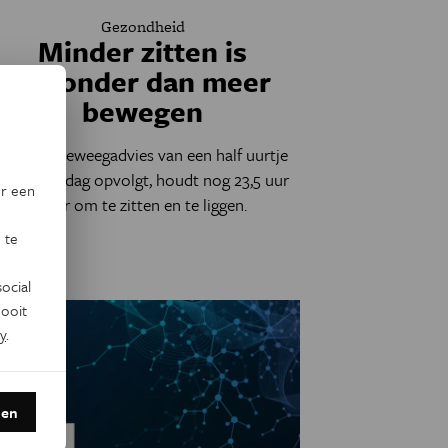
Gezondheid
Minder zitten is
gezonder dan meer
bewegen
Wie het beweegadvies van een half uurtje
sport per dag opvolgt, houdt nog 23,5 uur
or een
over om te zitten en te liggen.
 te
ocial
ooit
y
.
den