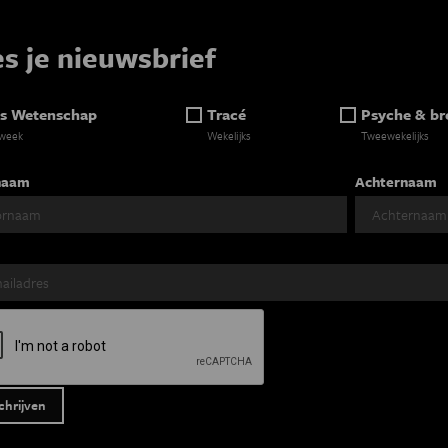
es je nieuwsbrief
s Wetenschap
Tracé
Psyche & br
 week
Wekelijks
Tweewekelijks
naam
Achternaam