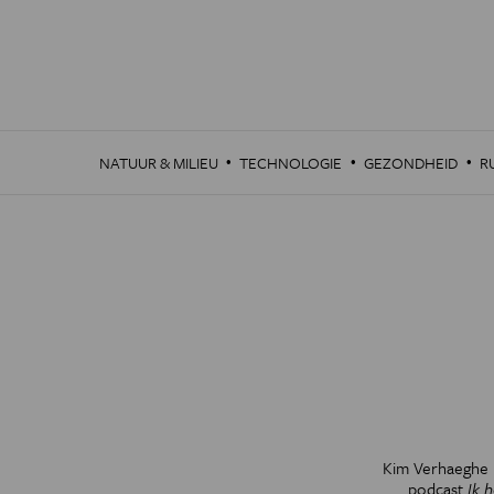
Overslaan
en
naar
de
inhoud
gaan
·
·
·
NATUUR & MILIEU
TECHNOLOGIE
GEZONDHEID
R
Kim Verhaeghe i
podcast
Ik 