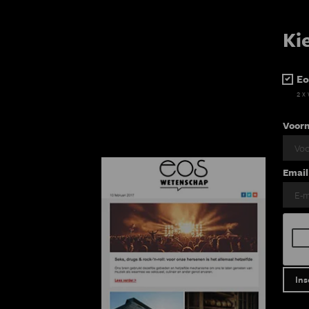
Ki
Eo
2 x
Voor
Email