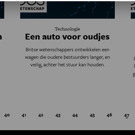
Technologie
n
Een auto voor oudjes
Britse wetenschappers ontwikkelen een
wagen die oudere bestuurders langer, en
veilig, achter het stuur kan houden.
g
a
Page
40
Page
41
Page
42
Page
43
Page
44
Page
45
Page
46
Huid
47
Paginatie