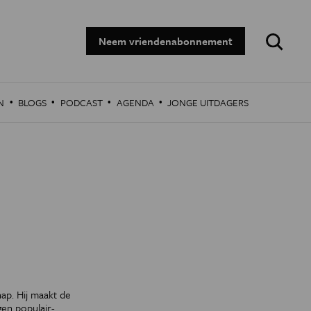
Zoeken:
Neem vriendenabonnement
·
·
·
·
N
BLOGS
PODCAST
AGENDA
JONGE UITDAGERS
ap. Hij maakt de
gen populair-