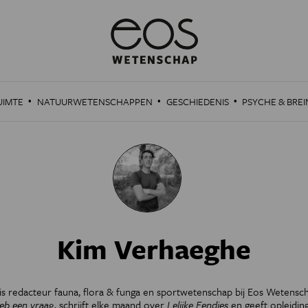
·
·
·
UIMTE
NATUURWETENSCHAPPEN
GESCHIEDENIS
PSYCHE & BREI
Kim Verhaeghe
s redacteur fauna, flora & funga en sportwetenschap bij Eos Wetensch
heb een vraag
, schrijft elke maand over
Lelijke Eendjes
en geeft opleidin