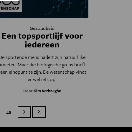
Gezondheid
Een topsportlijf voor
iedereen
De sportende mens nadert zijn natuurlijke
limieten. Maar die biologische grens hoeft
een eindpunt te zijn. De wetenschap vindt
er wel iets op.
Door
Kim Verhaeghe
ige pagina
Page
48
Volgende pagina
Laatste pagina