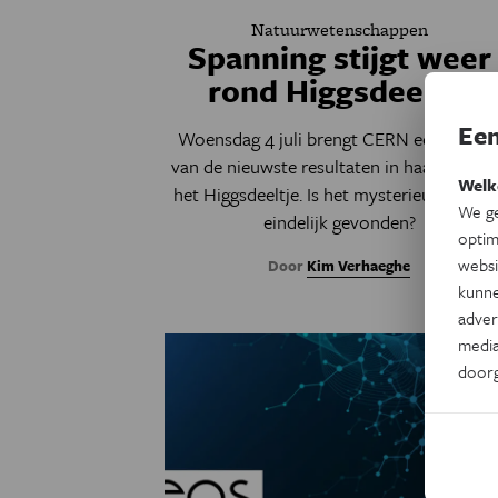
Natuurwetenschappen
Spanning stijgt weer
rond Higgsdeeltje
Een
Woensdag 4 juli brengt CERN een updat
van de nieuwste resultaten in haar jacht 
Welk
het Higgsdeeltje. Is het mysterieuze deeltj
We ge
eindelijk gevonden?
optim
websi
Door
Kim Verhaeghe
kunne
adver
media
door