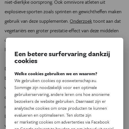
niet-dierlijke oorsprong. Ook omnivore atleten uit
explosieve sporten zoals sprinten en gewichtheffen maken
gebruik van deze supplementen.
Onderzoek
toont aan dat
vegetariërs een groter prestatie-effect van deze middelen
ondervinden, vermoedelijk door een compensatie van hun
lagere startconcentratie.
Een betere surfervaring dankzij
cookies
De meeste wetenschappelijke studies over dit onderwerp
Welke cookies gebruiken we en waarom?
beperken zich tot een vergelijking van de
We gebruiken cookies op eoswetenschap.eu.
voedingscomponenten in een vegetarisch of omnivoor
Sommige zijn noodzakelijk voor een optimale
gebruikerservaring, andere leren ons hoe anonieme
dieet, en hoe een tekort of een teveel van bepaalde
bezoekers de website gebruiken. Daarnaast zijn er
componenten prestaties zouden kunnen beïnvloeden.
analytische cookies om onze producten te kunnen
evalueren en optimaliseren. Ten slotte zijn
Langdurige onderzoeken, waarbij atleten met een specifiek
er marketing cookies om advertenties via Facebook
voedingspatroon voor een bepaalde tijd worden gevolgd,
en Google relevant te houden en om inhoud uit social