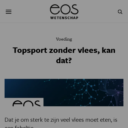
Overslaan
Zoeken
en
naar
de
inhoud
gaan
NATUUR & MILIEU
TECHNOLOGIE
Voeding
GEZONDHEID
RUIMTE
Topsport zonder vlees, kan
dat?
NATUURWETENSCHAPPEN
GESCHIEDENIS
PSYCHE & BREIN
BLOGS
PODCAST
AGENDA
JONGE UITDAGERS
Dat je om sterk te zijn veel vlees moet eten, is
een fabeltje.