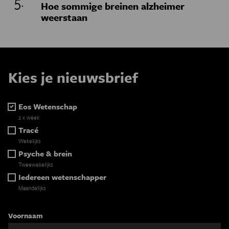
Hoe sommige breinen alzheimer
weerstaan
Kies je nieuwsbrief
Eos Wetenschap
2 x week
Tracé
Wekelijks
Psyche & brein
Tweewekelijks
Iedereen wetenschapper
Maandelijks
Voornaam