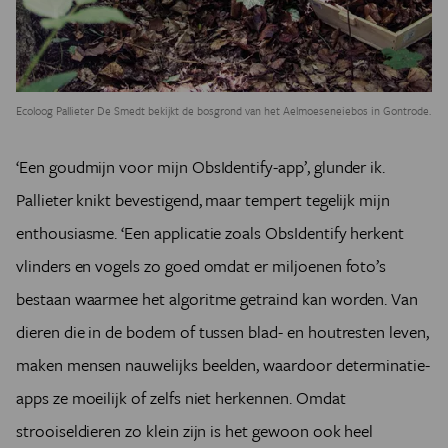
Ecoloog Pallieter De Smedt bekijkt de bosgrond van het Aelmoeseneiebos in Gontrode.
‘Een goudmijn voor mijn ObsIdentify-app’, glunder ik.
Pallieter knikt bevestigend, maar tempert tegelijk mijn
enthousiasme. ‘Een applicatie zoals ObsIdentify herkent
vlinders en vogels zo goed omdat er miljoenen foto’s
bestaan waarmee het algoritme getraind kan worden. Van
dieren die in de bodem of tussen blad- en houtresten leven,
maken mensen nauwelijks beelden, waardoor determinatie-
apps ze moeilijk of zelfs niet herkennen. Omdat
strooiseldieren zo klein zijn is het gewoon ook heel