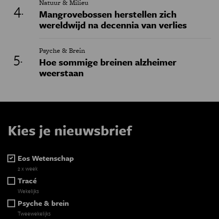
Natuur & Milieu
Mangrovebossen herstellen zich
wereldwijd na decennia van verlies
Psyche & Brein
Hoe sommige breinen alzheimer
weerstaan
Kies je nieuwsbrief
Eos Wetenschap
2 x week
Tracé
Wekelijks
Psyche & brein
Tweewekelijks