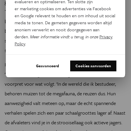
gezamenlijke duw een dertigtal centimeter te verschuiven.
evalueren en optimaliseren. Ten slotte zijn
er marketing cookies om advertenties via Facebook
Terwijl ik voldaan uitblaas van de nipt gewonnen partij
en Google relevant te houden en om inhoud uit social
boomworstelen, schieten Pallieters ogen door de
media te tonen. De gemeten gegevens worden altijd
anoniem verwerkt en nooit doorgegeven aan
blootgelegde grond. ‘Miljoenpoot, pissebed, hooiwagen…’,
derden.
Meer informatie vindt u terug in onze
Privacy
somt hij op met de gretigheid van een kind dat net een zak
Policy
.
snoep heeft opengetrokken.
Ik wijs op een smalle gang in de humuslaag onder de stam.
Geavanceerd
Cookies aanvaarden
‘Een muis?’, vraag ik. ‘Klopt’, reageert Pallieter met zichtbare
voorpret voor wat volgt. ‘In de wereld die ik bestudeer,
behoren muizen tot de megafauna, de reuzen dus. Hun
aanwezigheid valt meteen op, maar de echt spannende
verhalen spelen zich een paar schaalgroottes lager af. Naast
de afvaleters vind je in de strooisellaag ook actieve jagers.