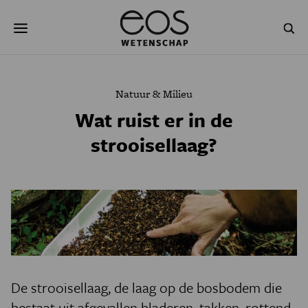
Overslaan
Zoeken
en
naar
de
inhoud
gaan
NATUUR & MILIEU
TECHNOLOGIE
Natuur & Milieu
GEZONDHEID
RUIMTE
Wat ruist er in de
strooisellaag?
NATUURWETENSCHAPPEN
GESCHIEDENIS
PSYCHE & BREIN
BLOGS
PODCAST
AGENDA
JONGE UITDAGERS
De strooisellaag, de laag op de bosbodem die
bestaat uit afgevallen bladeren, takken, rottend