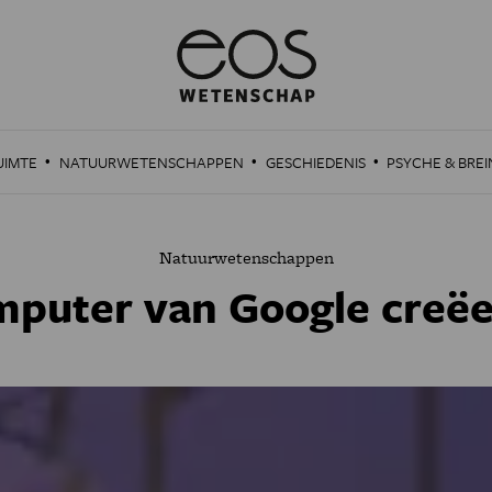
·
·
·
UIMTE
NATUURWETENSCHAPPEN
GESCHIEDENIS
PSYCHE & BREI
Natuurwetenschappen
uter van Google creëe