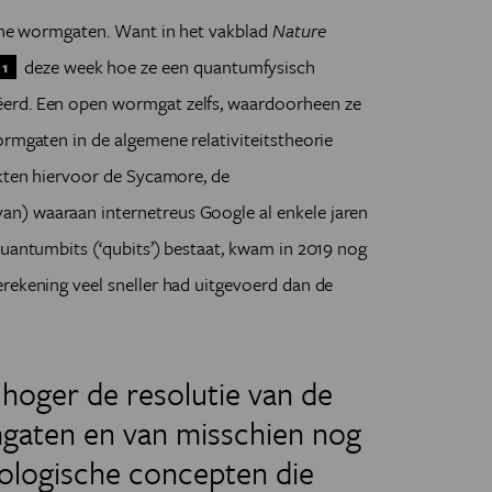
sche wormgaten. Want in het vakblad
Nature
deze week hoe ze een quantumfysisch
1
erd. Een open wormgat zelfs, waardoorheen ze
ormgaten in de algemene relativiteitstheorie
ikten hiervoor de Sycamore, de
n) waaraan internetreus Google al enkele jaren
quantumbits (‘qubits’) bestaat, kwam in 2019 nog
rekening veel sneller had uitgevoerd dan de
hoger de resolutie van de
aten en van misschien nog
ologische concepten die