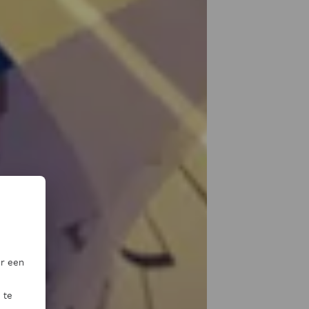
or een
 te