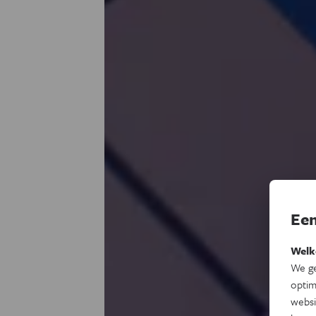
Een
Welk
We ge
optim
websi