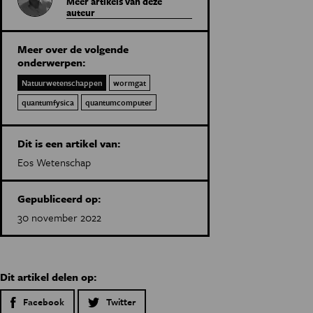
Meer artikels van deze
auteur
Meer over de volgende
onderwerpen:
Natuurwetenschappen
wormgat
quantumfysica
quantumcomputer
Dit is een artikel van:
Eos Wetenschap
Gepubliceerd op:
30 november 2022
Dit artikel delen op:
Facebook
Twitter