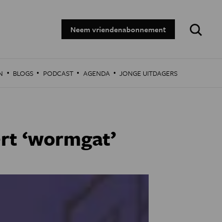
Zoeken:
Neem vriendenabonnement
·
·
·
·
N
BLOGS
PODCAST
AGENDA
JONGE UITDAGERS
rt ‘wormgat’