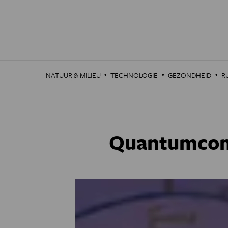
Overslaan
en
naar
de
inhoud
gaan
·
·
·
NATUUR & MILIEU
TECHNOLOGIE
GEZONDHEID
R
Quantumcomp