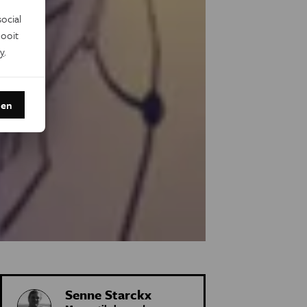
ocial
ooit
y
.
den
Senne Starckx