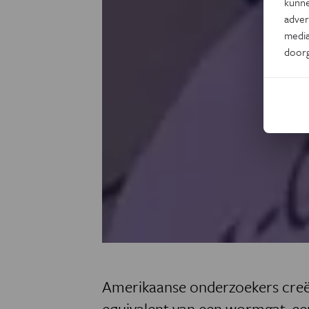
kunne
adver
media
door
Amerikaanse onderzoekers cre
equivalent van een wormgat, ee