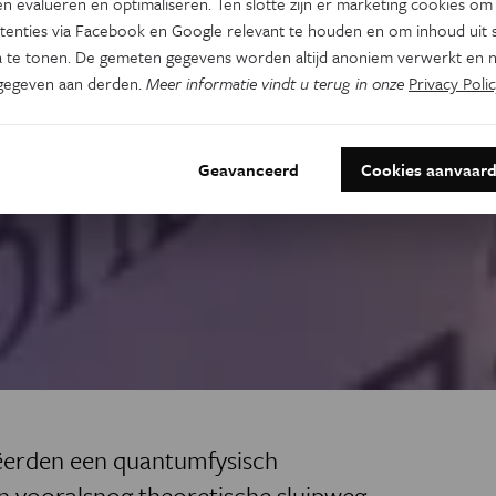
n evalueren en optimaliseren. Ten slotte zijn er marketing cookies om
tenties via Facebook en Google relevant te houden en om inhoud uit s
 te tonen. De gemeten gegevens worden altijd anoniem verwerkt en n
gegeven aan derden.
Meer informatie vindt u terug in onze
Privacy Polic
Geavanceerd
Cookies aanvaar
ëerden een quantumfysisch
n vooralsnog theoretische sluipweg