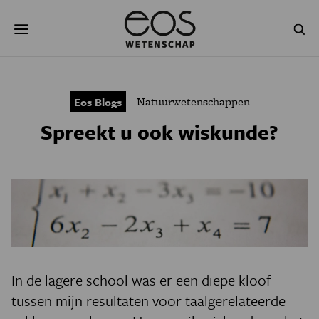
Overslaan
Zoeken
en
naar
de
inhoud
gaan
NATUUR & MILIEU
TECHNOLOGIE
Natuurwetenschappen
Eos Blogs
GEZONDHEID
RUIMTE
Spreekt u ook wiskunde?
NATUURWETENSCHAPPEN
GESCHIEDENIS
PSYCHE & BREIN
BLOGS
PODCAST
AGENDA
JONGE UITDAGERS
In de lagere school was er een diepe kloof
tussen mijn resultaten voor taalgerelateerde