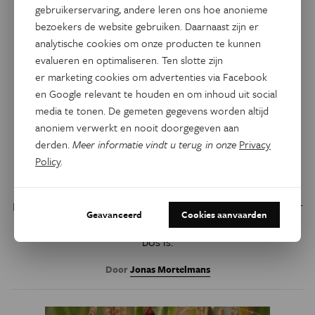
gebruikerservaring, andere leren ons hoe anonieme
bezoekers de website gebruiken. Daarnaast zijn er
analytische cookies om onze producten te kunnen
evalueren en optimaliseren. Ten slotte zijn
er marketing cookies om advertenties via Facebook
en Google relevant te houden en om inhoud uit social
media te tonen. De gemeten gegevens worden altijd
Natuur & Milieu
Eos Blogs
Niet elke natuurbrand is
anoniem verwerkt en nooit doorgegeven aan
derden.
Meer informatie vindt u terug in onze
Privacy
hetzelfde, zeker niet als er
Policy
.
veen in het spel is
Hitte en droogte verhogen het risico op bosbranden, maar
Geavanceerd
Cookies aanvaarden
zijn niet de enige factoren die bepalen hoe kwetsbaar een
bos is.
Door
Jonas Mortelmans