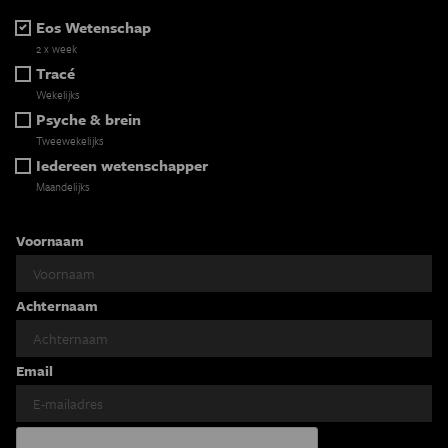
Eos Wetenschap
2 x week
Tracé
Wekelijks
Psyche & brein
Tweewekelijks
Iedereen wetenschapper
Maandelijks
Voornaam
Achternaam
Email