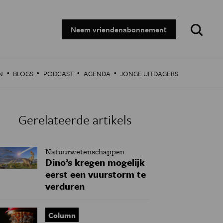
Zoeken:
Neem vriendenabonnement
·
·
·
·
N
BLOGS
PODCAST
AGENDA
JONGE UITDAGERS
Gerelateerde artikels
Natuurwetenschappen
Dino’s kregen mogelijk
eerst een vuurstorm te
verduren
Column