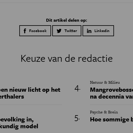
Dit artikel delen op:
Facebook
Twitter
Linkedin
Keuze van de redactie
Natuur & Milieu
en nieuw licht op het
Mangrovebossen
erthalers
na decennia va
Psyche & Brein
evolking in,
Hoe sommige b
skundig model