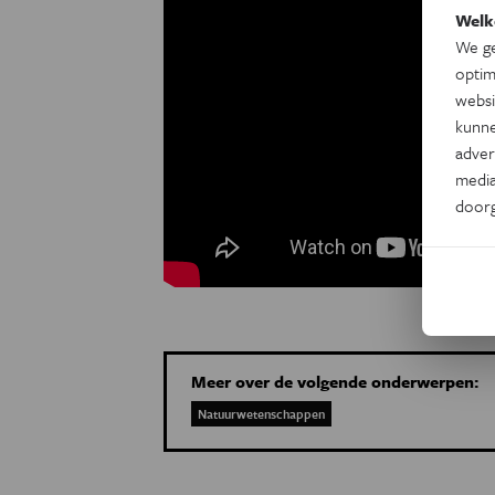
Welk
We ge
optim
websi
kunne
adver
media
door
Meer over de volgende onderwerpen:
Natuurwetenschappen