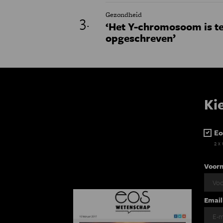
Gezondheid
‘Het Y-chromosoom is t
opgeschreven’
Ki
Eo
2 x
Voor
Email