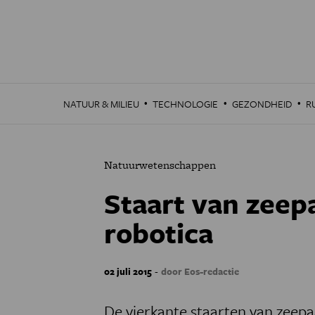
Overslaan
en
naar
de
inhoud
gaan
·
·
·
NATUUR & MILIEU
TECHNOLOGIE
GEZONDHEID
R
Natuurwetenschappen
Staart van zeepa
robotica
-
02 juli 2015
door Eos-redactie
De vierkante staarten van zeepaa