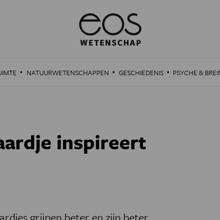
·
·
·
UIMTE
NATUURWETENSCHAPPEN
GESCHIEDENIS
PSYCHE & BREI
ardje inspireert
rdjes grijpen beter en zijn beter