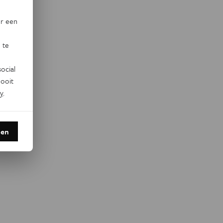
or een
 te
ocial
ooit
y
.
den