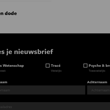
en dode
es je nieuwsbrief
s Wetenschap
Tracé
Psyche & br
 week
Wekelijks
Tweewekelijks
naam
Achternaam