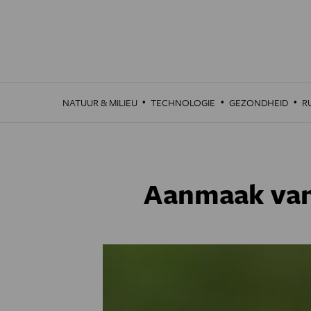
Overslaan
en
naar
de
inhoud
gaan
·
·
·
NATUUR & MILIEU
TECHNOLOGIE
GEZONDHEID
R
Aanmaak van