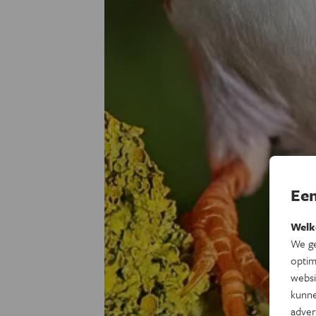
Een
Welk
We ge
optim
websi
kunne
adver