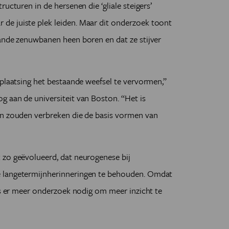
ucturen in de hersenen die ‘gliale steigers’
e juiste plek leiden. Maar dit onderzoek toont
aande zenuwbanen heen boren en dat ze stijver
rplaatsing het bestaande weefsel te vervormen,”
g aan de universiteit van Boston. “Het is
en zouden verbreken die de basis vormen van
 zo geëvolueerd, dat neurogenese bij
 langetermijnherinneringen te behouden. Omdat
 is er meer onderzoek nodig om meer inzicht te