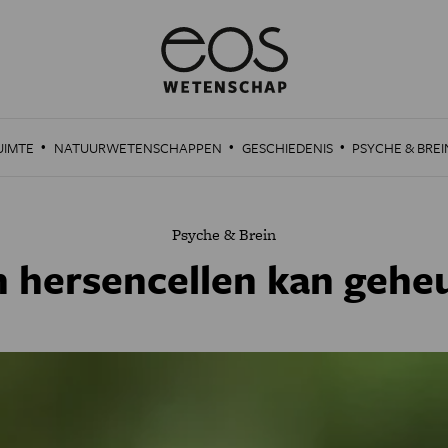
·
·
·
UIMTE
NATUURWETENSCHAPPEN
GESCHIEDENIS
PSYCHE & BREI
Psyche & Brein
 hersencellen kan gehe