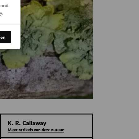
ooit
y
.
den
K. R. Callaway
Meer artikels van deze auteur