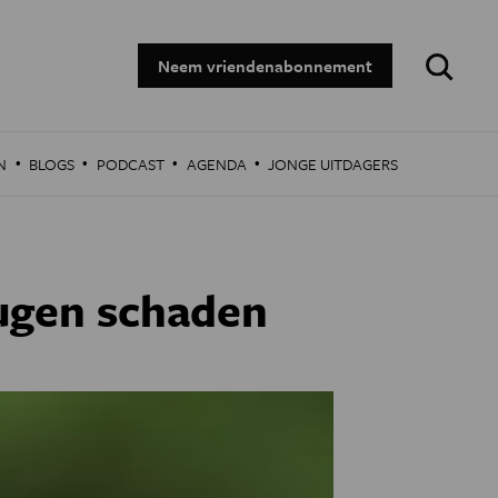
Zoeken:
Neem vriendenabonnement
·
·
·
·
N
BLOGS
PODCAST
AGENDA
JONGE UITDAGERS
ugen schaden