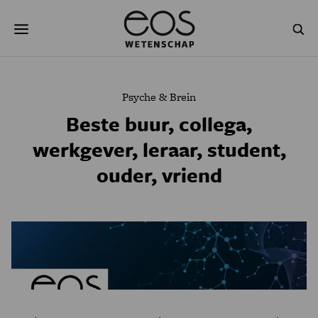
Overslaan
Zoeken
en
naar
de
inhoud
gaan
NATUUR & MILIEU
TECHNOLOGIE
Psyche & Brein
GEZONDHEID
RUIMTE
Beste buur, collega,
werkgever, leraar, student,
NATUURWETENSCHAPPEN
GESCHIEDENIS
ouder, vriend
PSYCHE & BREIN
BLOGS
PODCAST
AGENDA
JONGE UITDAGERS