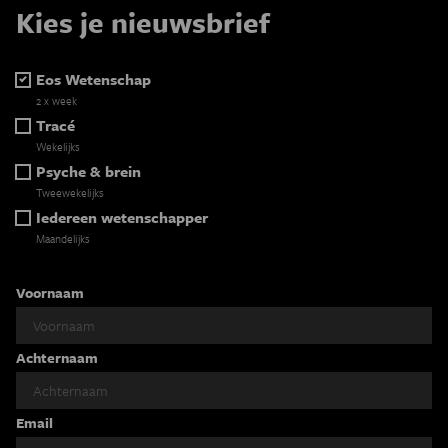
Kies je nieuwsbrief
Eos Wetenschap
2 x week
Tracé
Wekelijks
Psyche & brein
Tweewekelijks
Iedereen wetenschapper
Maandelijks
Voornaam
Achternaam
Email