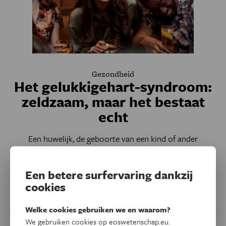
Gezondheid
Het gelukkigehart-syndroom:
zeldzaam, maar het bestaat
echt
Een huwelijk, de geboorte van een kind of ander
fantastisch nieuws: meestal bezorgt het je enkel een
glimlach. Maar heel uitzonderlijk kan een golf van intense
Een betere surfervaring dankzij
vreugde ook je hart letterlijk uit balans brengen.
cookies
Door
Ella Vertommen
Welke cookies gebruiken we en waarom?
We gebruiken cookies op eoswetenschap.eu.