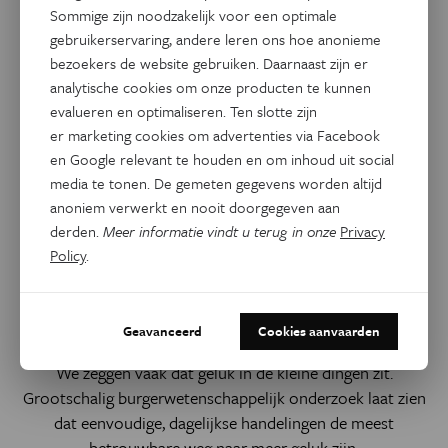
Sommige zijn noodzakelijk voor een optimale
gebruikerservaring, andere leren ons hoe anonieme
bezoekers de website gebruiken. Daarnaast zijn er
analytische cookies om onze producten te kunnen
evalueren en optimaliseren. Ten slotte zijn
er marketing cookies om advertenties via Facebook
en Google relevant te houden en om inhoud uit social
media te tonen. De gemeten gegevens worden altijd
anoniem verwerkt en nooit doorgegeven aan
derden.
Meer informatie vindt u terug in onze
Privacy
Psyche & Brein
Policy
.
Microgeluk: kleine
handelingen met een groot
effect
Geavanceerd
Cookies aanvaarden
We zeggen vaak dat geluk in de kleine dingen zit.
Grootschalig burgerwetenschappelijk onderzoek laat zien
dat eenvoudige, dagelijkse handelingen de meest
betrouwbare weg naar meer geluk zijn.