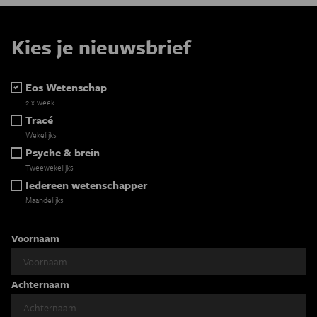
Kies je nieuwsbrief
Eos Wetenschap
2 x week
Tracé
Wekelijks
Psyche & brein
Tweewekelijks
Iedereen wetenschapper
Maandelijks
Voornaam
Achternaam