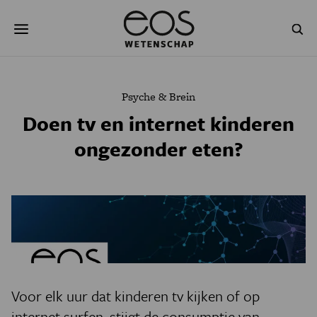
Overslaan
Zoeken
en
naar
de
inhoud
gaan
NATUUR & MILIEU
TECHNOLOGIE
Psyche & Brein
GEZONDHEID
RUIMTE
Doen tv en internet kinderen
ongezonder eten?
NATUURWETENSCHAPPEN
GESCHIEDENIS
PSYCHE & BREIN
BLOGS
PODCAST
AGENDA
JONGE UITDAGERS
Voor elk uur dat kinderen tv kijken of op
internet surfen, stijgt de consumptie van