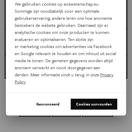
Meer artikels van deze auteur
We gebruiken cookies op eoswetenschap.eu.
Sommige zijn noodzakelijk voor een optimale
Gezondheid en Wetenschap
gebruikerservaring, andere leren ons hoe anonieme
Meer artikels van deze auteur
bezoekers de website gebruiken. Daarnaast zijn er
analytische cookies om onze producten te kunnen
Meer over de volgende onderwerpen:
evalueren en optimaliseren. Ten slotte zijn
Psyche & Brein
kinderen
junkfood
media
er marketing cookies om advertenties via Facebook
en Google relevant te houden en om inhoud uit social
media te tonen. De gemeten gegevens worden altijd
Gepubliceerd op:
anoniem verwerkt en nooit doorgegeven aan
19 oktober 2018
derden.
Meer informatie vindt u terug in onze
Privacy
Policy
.
Dit artikel delen op:
Geavanceerd
Cookies aanvaarden
Facebook
Twitter
Linkedin