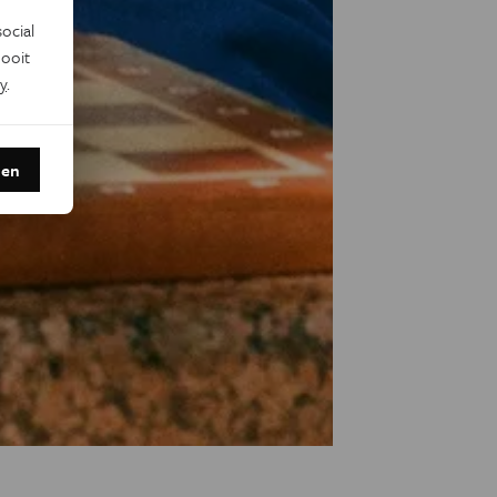
ocial
ooit
y
.
den