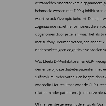
verzamelden onderzoekers diepgaandere geg
behandeld werden met DPP-4-inhibitoren o
waartoe ook Ozempic behoort. Dat zijn twe
zogenaamde incretinehormonen, die ervoor 
opgenomen door je cellen, waar het als bra
met sulfonylureumderivaten, een andere kl
onderzoekers geen cognitieve voordelen v
Wat bleek? DPP-inhibitoren en GLP-1-recep
dementie bij deze diabetespatiënten met ee
sulfonylureumderivaten. Een hogere dosis e
voordelig. Het resultaat voor de GLP-1-re
relatief minder patiënten zijn die deze nie
Of mensen die geneesmiddelen zoals Ozemp