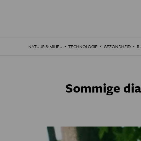
Overslaan
en
naar
de
inhoud
gaan
·
·
·
NATUUR & MILIEU
TECHNOLOGIE
GEZONDHEID
R
Sommige diab