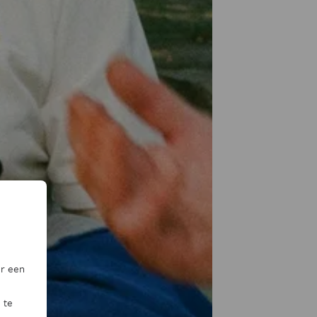
or een
 te