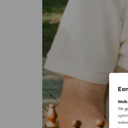
Een
Welk
We ge
optim
websi