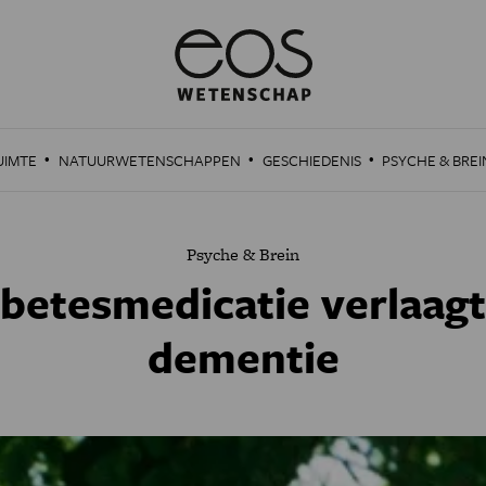
·
·
·
UIMTE
NATUURWETENSCHAPPEN
GESCHIEDENIS
PSYCHE & BREI
Psyche & Brein
etesmedicatie verlaagt 
dementie