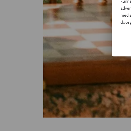
kunne
adver
media
door