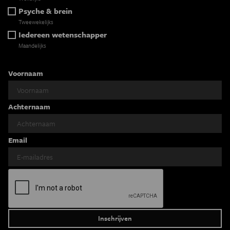
Psyche & brein
Tweewekelijks
Iedereen wetenschapper
Maandelijks
Voornaam
Achternaam
Email