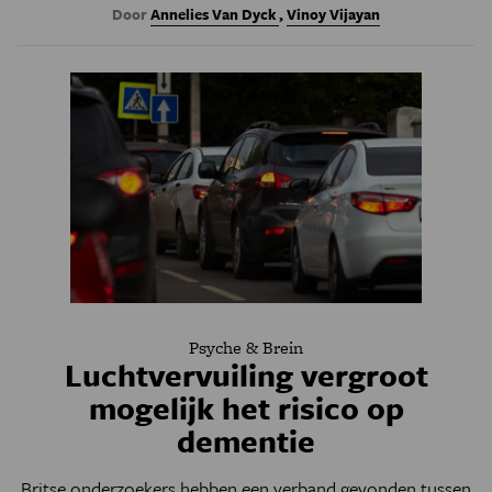
Door
Annelies Van Dyck
,
Vinoy Vijayan
Psyche & Brein
Luchtvervuiling vergroot
mogelijk het risico op
dementie
Britse onderzoekers hebben een verband gevonden tussen