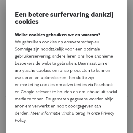
Een betere surfervaring dankzij
cookies
Psyche & Brein
Welke cookies gebruiken we en waarom?
Foutjes op X-chromosoom
We gebruiken cookies op eoswetenschap.eu.
verhogen risico op alzheimer
Sommige zijn noodzakelijk voor een optimale
gebruikerservaring, andere leren ons hoe anonieme
Dat inzicht kan verklaren waarom alzheimer vaker lijkt
bezoekers de website gebruiken. Daarnaast zijn er
voor te komen bij vrouwen dan bij mannen en dat opent
analytische cookies om onze producten te kunnen
de weg naar nieuwe medicijnen.
evalueren en optimaliseren. Ten slotte zijn
er marketing cookies om advertenties via Facebook
Door
Laura Vercruysse
en Google relevant te houden en om inhoud uit social
media te tonen. De gemeten gegevens worden altijd
anoniem verwerkt en nooit doorgegeven aan
derden.
Meer informatie vindt u terug in onze
Privacy
Policy
.