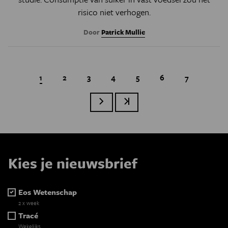
risico niet verhogen.
Door
Patrick Mullie
Huidige pagina
1
Page
2
Page
3
Page
4
Page
5
Page
6
Page
7
Volgende pagina
Laatste pagina
Paginatie
Kies je nieuwsbrief
Eos Wetenschap
2 x week
Tracé
Wekelijks