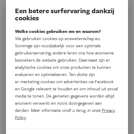
gewonnen.
Een betere surfervaring dankzij
cookies
Welke cookies gebruiken we en waarom?
We gebruiken cookies op eoswetenschap.eu.
Sommige zijn noodzakelijk voor een optimale
gebruikerservaring, andere leren ons hoe anonieme
bezoekers de website gebruiken. Daarnaast zijn er
analytische cookies om onze producten te kunnen
evalueren en optimaliseren. Ten slotte zijn
er marketing cookies om advertenties via Facebook
en Google relevant te houden en om inhoud uit social
media te tonen. De gemeten gegevens worden altijd
Psyche & Brein
Grijze Cellen - Alzheimer en
anoniem verwerkt en nooit doorgegeven aan
derden.
Meer informatie vindt u terug in onze
Privacy
dementie
Policy
.
De ziekte van Alzheimer is hard op weg om volksziekte
nummer één te worden.