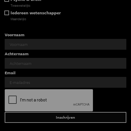
Tweewekelijks
Iedereen wetenschapper
Maandelijks
Voornaam
Achternaam
Email