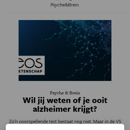
Psyche&Brein
.
Psyche & Brein
Wil jij weten of je ooit
alzheimer krijgt?
Zo’n voorspellende test bestaat nog niet. Maar in de VS
lijkt alvast driekwart van de 65-plussers voor het idee