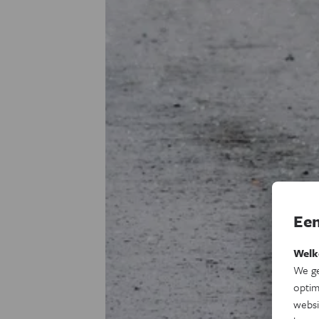
Een
Welk
We ge
optim
websi