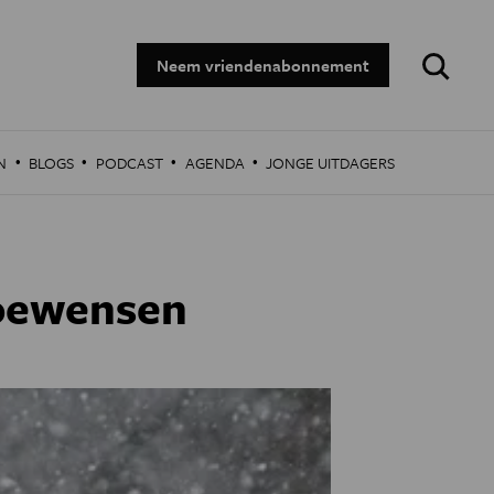
Zoeken:
Neem vriendenabonnement
·
·
·
·
N
BLOGS
PODCAST
AGENDA
JONGE UITDAGERS
oewensen