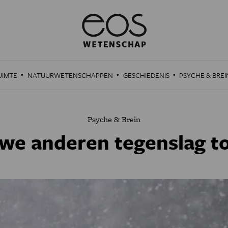
·
·
·
UIMTE
NATUURWETENSCHAPPEN
GESCHIEDENIS
PSYCHE & BREI
Psyche & Brein
we anderen tegenslag t