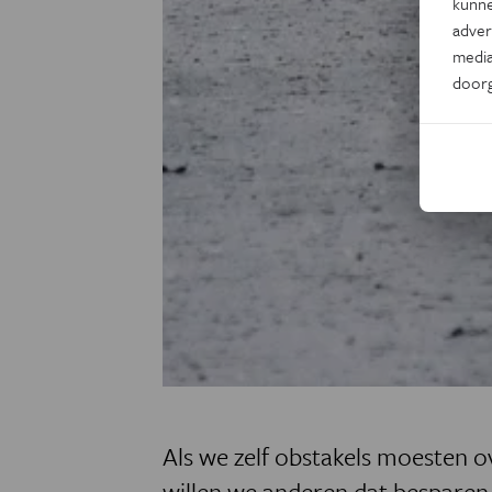
kunne
adver
media
door
Als we zelf obstakels moesten o
willen we anderen dat besparen, 