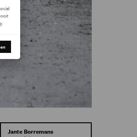
ocial
ooit
y
.
den
Jante Borremans