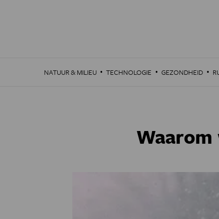
Overslaan
en
naar
de
inhoud
gaan
·
·
·
NATUUR & MILIEU
TECHNOLOGIE
GEZONDHEID
R
Waarom 