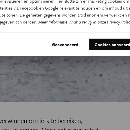
n evalueren en optimaliseren. Ten slotte zijn er marketing cookies om
tenties via Facebook en Google relevant te houden en om inhoud uit s
 te tonen. De gemeten gegevens worden altijd anoniem verwerkt en n
gegeven aan derden.
Meer informatie vindt u terug in onze
Privacy Polic
Geavanceerd
Cookies aanvaar
verwinnen om iets te bereiken,
zou je denken. Maar dat is niet altijd