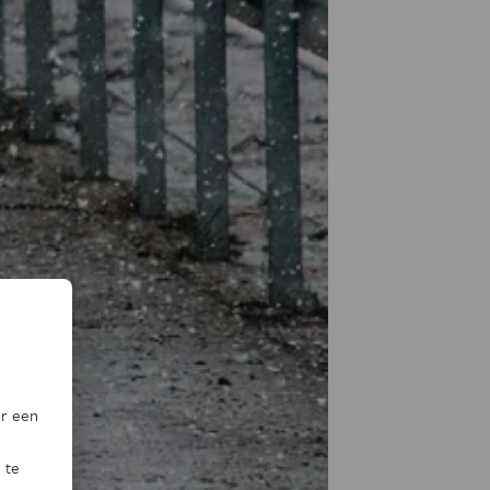
or een
 te